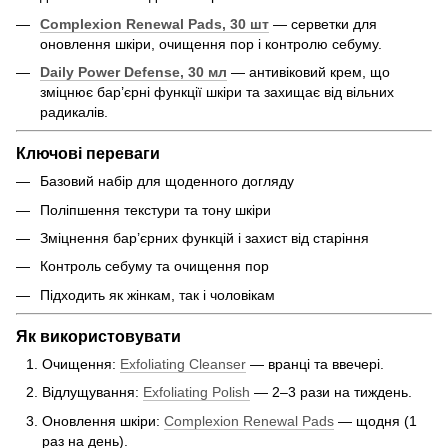
Complexion Renewal Pads, 30 шт
— серветки для
оновлення шкіри, очищення пор і контролю себуму.
Daily Power Defense, 30 мл
— антивіковий крем, що
зміцнює бар’єрні функції шкіри та захищає від вільних
радикалів.
Ключові переваги
Базовий набір для щоденного догляду
Поліпшення текстури та тону шкіри
Зміцнення бар’єрних функцій і захист від старіння
Контроль себуму та очищення пор
Підходить як жінкам, так і чоловікам
Як використовувати
Очищення:
Exfoliating Cleanser
— вранці та ввечері.
Відлущування:
Exfoliating Polish
— 2–3 рази на тиждень.
Оновлення шкіри:
Complexion Renewal Pads
— щодня (1
раз на день).