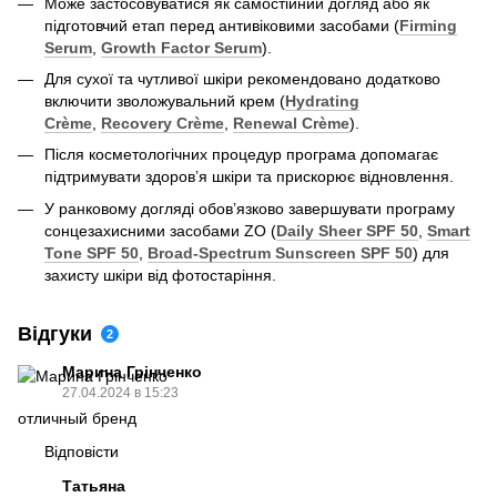
Може застосовуватися як самостійний догляд або як
підготовчий етап перед антивіковими засобами (
Firming
Serum
,
Growth Factor Serum
).
Для сухої та чутливої шкіри рекомендовано додатково
включити зволожувальний крем (
Hydrating
Crème
,
Recovery Crème
,
Renewal Crème
).
Після косметологічних процедур програма допомагає
підтримувати здоров’я шкіри та прискорює відновлення.
У ранковому догляді обов’язково завершувати програму
сонцезахисними засобами ZO (
Daily Sheer SPF 50
,
Smart
Tone SPF 50
,
Broad-Spectrum Sunscreen SPF 50
) для
захисту шкіри від фотостаріння.
Відгуки
2
Марина Грінченко
27.04.2024 в 15:23
отличный бренд
Відповісти
Татьяна