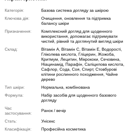
Категорія:
Базова система догляду за шкірою
Ключова дія:
Очищення, оновлення та підтримка
балансу шкіри
Призначення:
Комплексний догляд для щоденного
використання, допомагає підтримувати
чистий, рівний та доглянутий вигляд шкіри
Склад:
Вітамін A, Вітамін C, Вітамін E, Водорості,
Гліколева кислота, Гліцерин, Жожоба,
Критмум, Лецитин, Мікрококи, Сечовина,
Ніацинамід, Парафін, Саліцилова кислота,
Сафлор, Сода, Соя, Спирт, Стовбурові
клітини рослинного походження, Чайне
дерево
Тип шкіри:
Нормальна, комбінована
Формула:
Набір засобів для щоденного базового
догляду
Час
Ранок / вечір
застосування:
Стать:
Унісекс
Класифікація:
Професійна косметика