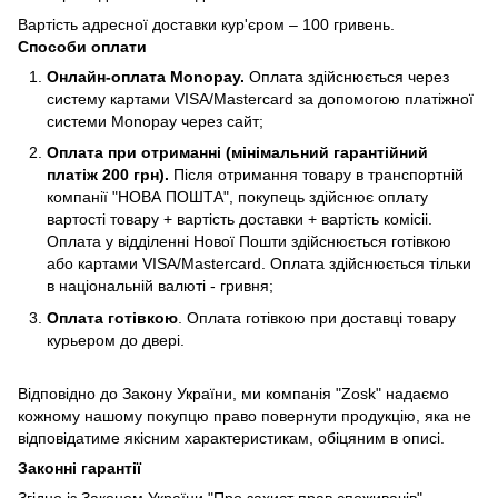
Вартість адресної доставки кур'єром – 100 гривень.
Способи оплати
Онлайн-оплата Monopay.
Оплата здійснюється через
систему картами VISA/Mastercard за допомогою платіжної
системи Monopay через сайт;
Оплата при отриманні (мiнiмальний гарантiйний
платiж 200 грн).
Після отримання товару в транспортній
компанії "НОВА ПОШТА", покупець здійснює оплату
вартості товару + вартість доставки + вартість комicii.
Оплата у відділенні Нової Пошти здійснюється готівкою
або картами VISA/Mastercard. Оплата здійснюється тільки
в національній валюті - гривня;
Оплата готівкою
. Оплата готівкою при доставці товару
курьером до двері.
Відповідно до Закону України, ми компанія "Zosk"
надаємо
кожному нашому покупцю право повернути продукцію, яка не
відповідатиме якісним характеристикам, обіцяним в описі.
Законні гарантії