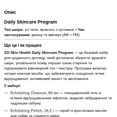
Опис
Daily Skincare Program
Тип шкіри:
усі типи, включно з чутливою •
Час
застосування:
вранці та ввечері (AM + PM)
Що це і як працює
ZO Skin Health Daily Skincare Program
— це базовий набір
для щоденного догляду, який допомагає зберегти здоров’я
шкіри, уповільнити появу перших ознак старіння та
підтримувати рівномірний тон і текстуру. Програма включає
чотири ключові засоби, що забезпечують очищення, м’яке
відлущування, антивіковий захист та зволоження.
У наборі:
Exfoliating Cleanser, 60 мл
— очищувальний гель із
м’яким відлущувальним ефектом, видаляє забруднення та
надлишки себуму.
Exfoliating Polish, 16,2 г
— скраб із кристалами магнію
для сяйва та гладкості шкіри.