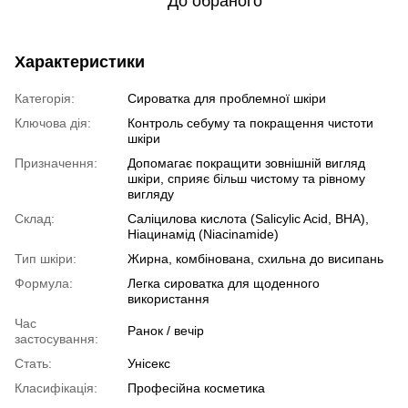
До обраного
Характеристики
Категорія:
Сироватка для проблемної шкіри
Ключова дія:
Контроль себуму та покращення чистоти
шкіри
Призначення:
Допомагає покращити зовнішній вигляд
шкіри, сприяє більш чистому та рівному
вигляду
Склад:
Саліцилова кислота (Salicylic Acid, BHA),
Ніацинамід (Niacinamide)
Тип шкіри:
Жирна, комбінована, схильна до висипань
Формула:
Легка сироватка для щоденного
використання
Час
Ранок / вечір
застосування:
Стать:
Унісекс
Класифікація:
Професійна косметика