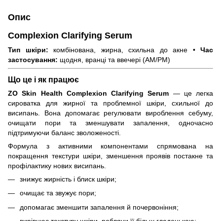
Опис
Complexion Clarifying Serum
Тип шкіри:
комбінована, жирна, схильна до акне •
Час
застосування:
щодня, вранці та ввечері (AM/PM)
Що це і як працює
ZO Skin Health Complexion Clarifying Serum
— це легка
сироватка для жирної та проблемної шкіри, схильної до
висипань. Вона допомагає регулювати вироблення себуму,
очищати пори та зменшувати запалення, одночасно
підтримуючи баланс зволоженості.
Формула з активними компонентами спрямована на
покращення текстури шкіри, зменшення проявів постакне та
профілактику нових висипань.
знижує жирність і блиск шкіри;
очищає та звужує пори;
допомагає зменшити запалення й почервоніння;
вирівнює текстуру шкіри, роблячи її більш гладенькою;