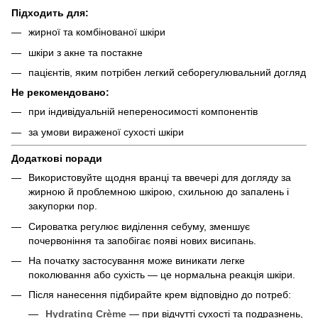
Підходить для:
жирної та комбінованої шкіри
шкіри з акне та постакне
пацієнтів, яким потрібен легкий себорегулювальний догляд
Не рекомендовано:
при індивідуальній непереносимості компонентів
за умови вираженої сухості шкіри
Додаткові поради
Використовуйте щодня вранці та ввечері для догляду за
жирною й проблемною шкірою, схильною до запалень і
закупорки пор.
Сироватка регулює виділення себуму, зменшує
почервоніння та запобігає появі нових висипань.
На початку застосування може виникати легке
поколювання або сухість — це нормальна реакція шкіри.
Після нанесення підбирайте крем відповідно до потреб:
Hydrating Crème
— при відчутті сухості та подразнень,