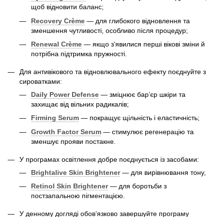
щоб відновити баланс;
Recovery Crème
— для глибокого відновлення та
зменшення чутливості, особливо після процедур;
Renewal Crème
— якщо з’явилися перші вікові зміни й
потрібна підтримка пружності.
Для антивікового та відновлювального ефекту поєднуйте з
сироватками:
Daily Power Defense
— зміцнює бар’єр шкіри та
захищає від вільних радикалів;
Firming Serum
— покращує щільність і еластичність;
Growth Factor Serum
— стимулює регенерацію та
зменшує прояви постакне.
У програмах освітлення добре поєднується із засобами:
Brightalive Skin Brightener
— для вирівнювання тону,
Retinol Skin Brightener
— для боротьби з
постзапальною пігментацією.
У денному догляді обов’язково завершуйте програму