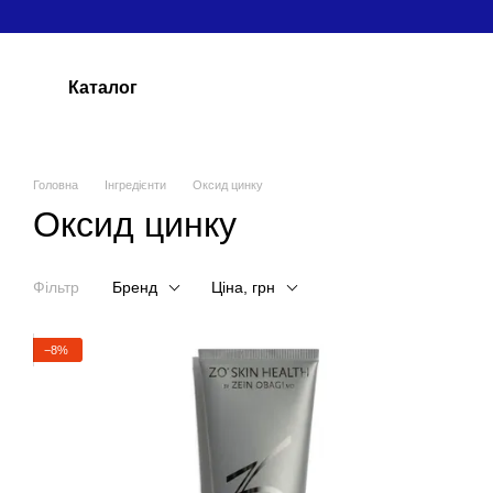
Перейти до основного контенту
Каталог
Головна
Інгредієнти
Оксид цинку
Оксид цинку
Фільтр
Бренд
Ціна, грн
−8%