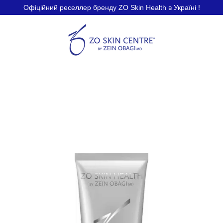
Офіційний реселлер бренду ZO Skin Health в Україні !