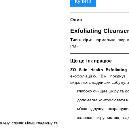
Купити
Опис
Exfoliating Cleanse
Тип шкіри:
нормальна, жирна
PM)
Що це і як працює
ZO Skin Health Exfoliating
ексфоліацією. Він поєднує
видаляють надлишки себуму, за
глибоко очищає шкіру та осв
допомагає контролювати н
м’яко відлущує, покращуючи
залишає шкіру чистою, глад
буму, сприяє більш гладкому та