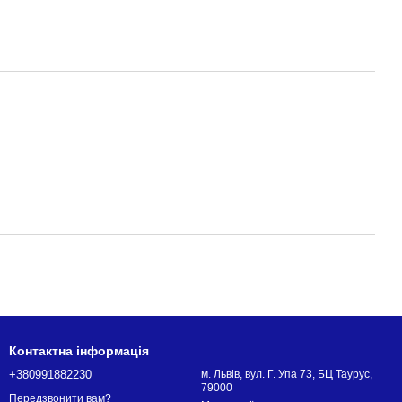
Контактна інформація
+380991882230
м. Львів, вул. Г. Упа 73, БЦ Таурус,
79000
Передзвонити вам?