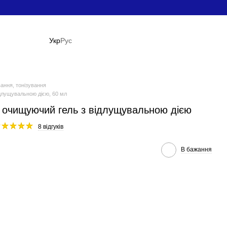
Укр
Рус
ання, тонізування
длущувальною дією, 60 мл
 — очищуючий гель з відлущувальною дією
8 відгуків
В бажання