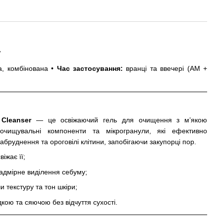
r
, комбінована •
Час застосування:
вранці та ввечері (AM +
 Cleanser
— це освіжаючий гель для очищення з м’якою
 очищувальні компоненти та мікрогранули, які ефективно
бруднення та ороговілі клітини, запобігаючи закупорці пор.
іжає її;
адмірне виділення себуму;
 текстуру та тон шкіри;
кою та сяючою без відчуття сухості.