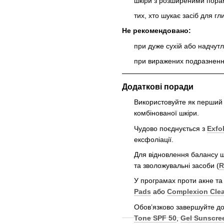
шкіри з розширеними порам
тих, хто шукає засіб для г
Не рекомендовано:
при дуже сухій або надчутл
при виражених подразненн
Додаткові поради
Використовуйте як перший 
комбінованої шкіри.
Чудово поєднується з
Exfol
ексфоліації.
Для відновлення балансу 
та зволожувальні засоби (
R
У програмах проти акне та
Pads
або
Complexion Cle
Обов’язково завершуйте д
Tone SPF 50
,
Gel Sunscre