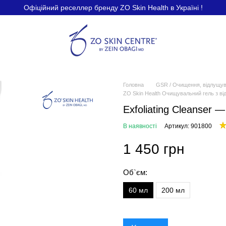
Офіційний реселлер бренду ZO Skin Health в Україні !
Головна
GSR / Очищення, відлущув
ZO Skin Health Очищувальний гель з ві
Exfoliating Cleanser
В наявності
Артикул: 901800
1 450 грн
Об`єм:
60 мл
200 мл