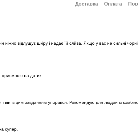
Доставка
Оплата
Пов
ін ніжно відлущує шкіру і надає їй сяйва. Якщо у вас не сильні чор
а приємною на дотик.
ння і він із цим завданням упорався. Рекомендую для людей із комб
ка супер.