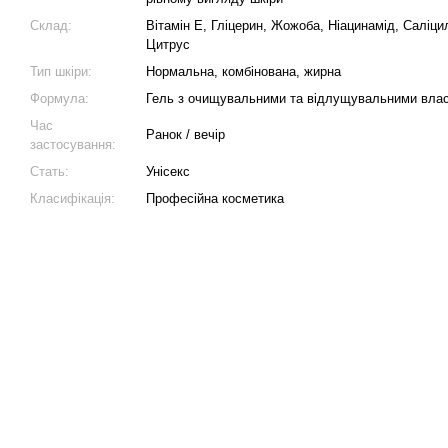
Склад:
Вітамін E, Гліцерин, Жожоба, Ніацинамід, Саліц
Цитрус
Тип шкіри:
Нормальна, комбінована, жирна
Формула:
Гель з очищувальними та відлущувальними вла
Час
Ранок / вечір
застосування:
Стать:
Унісекс
Класифікація:
Професійна косметика