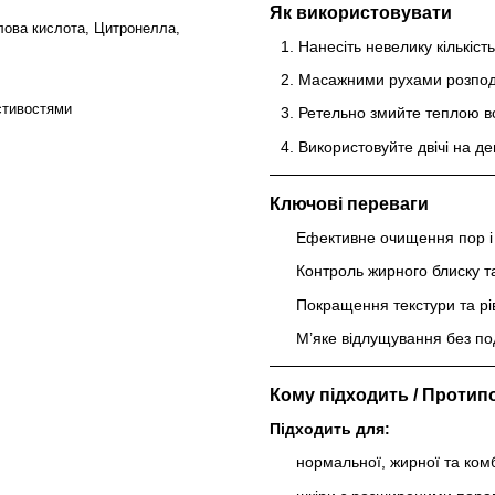
Як використовувати
илова кислота, Цитронелла,
Нанесіть невелику кількіст
Масажними рухами розподі
стивостями
Ретельно змийте теплою в
Використовуйте двічі на де
Ключові переваги
Ефективне очищення пор і 
Контроль жирного блиску т
Покращення текстури та рів
М’яке відлущування без п
Кому підходить / Протип
Підходить для:
нормальної, жирної та ком