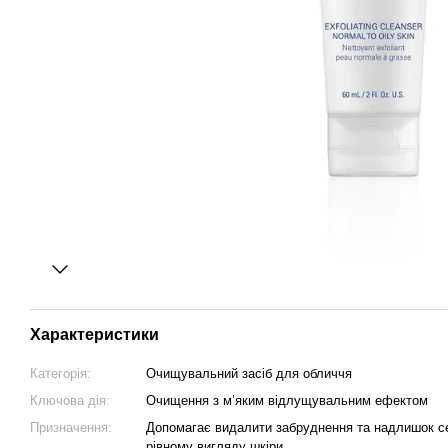
Характеристики
Категорія:
Очищувальний засіб для обличчя
Ключова дія:
Очищення з м’яким відлущувальним ефектом
Призначення:
Допомагає видалити забруднення та надлишок се
рівному вигляду шкіри