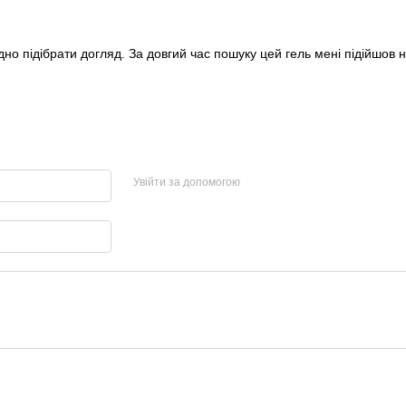
дно підібрати догляд. За довгий час пошуку цей гель мені підійшо
Увійти за допомогою