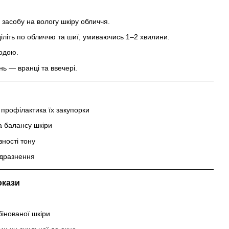
ь засобу на вологу шкіру обличчя.
літь по обличчю та шиї, умиваючись 1–2 хвилини.
одою.
нь — вранці та ввечері.
профілактика їх закупорки
а балансу шкіри
ності тону
одразнення
окази
бінованої шкіри