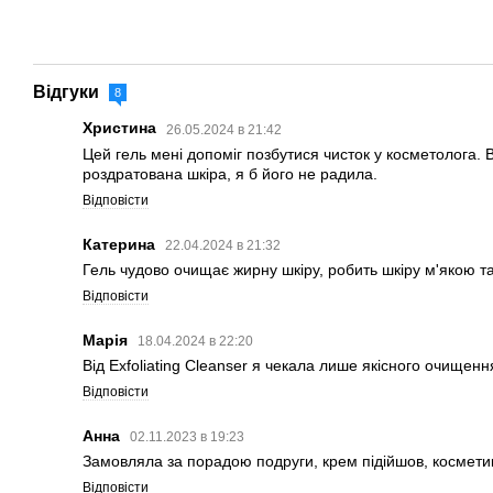
Відгуки
8
Христина
26.05.2024 в 21:42
Цей гель мені допоміг позбутися чисток у косметолога. В
роздратована шкіра, я б його не радила.
Відповісти
Катерина
22.04.2024 в 21:32
Гель чудово очищає жирну шкіру, робить шкіру м'якою т
Відповісти
Марія
18.04.2024 в 22:20
Від Exfoliating Cleanser я чекала лише якісного очище
Відповісти
Анна
02.11.2023 в 19:23
Замовляла за порадою подруги, крем підійшов, космети
Відповісти