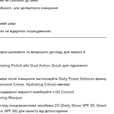
и чи схильної до акне
либокого, але делікатного очищення
ивій шкірі
ях чи відкритих пошкодженнях
крок ранкового та вечірнього догляду для жирної й
iating Polish
або
Dual Action Scrub
для підсиленої
шкіри після очищення застосовуйте
Daily Power Defense
вранці
enewal Crème
,
Hydrating Crème
) ввечері.
 надмірної жирності комбінуйте з
Oil Control
aring Masque
.
огляд сонцезахисними засобами ZO (
Daily Sheer SPF 50
,
Smart
en SPF 50
) для захисту від фотостаріння.