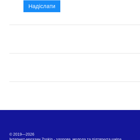
Надіслати
© 2019—2026
Інтернет-магазин Zoskin - здорова, молода та підтягнута шкіра