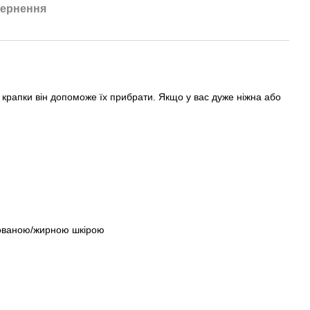
ернення
ні крапки він допоможе їх прибрати. Якщо у вас дуже ніжна або
інованою/жирною шкірою