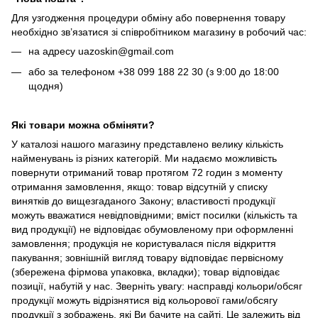
Для узгодження процедури обміну або повернення товару
необхідно зв’язатися зі співробітником магазину в робочий час:
на адресу uazoskin@gmail.com
або за телефоном +38 099 188 22 30 (з 9:00 до 18:00
щодня)
Які товари можна обміняти?
У каталозі нашого магазину представлено велику кількість
найменувань із різних категорій. Ми надаємо можливість
повернути отриманий товар протягом 72 годин з моменту
отримання замовлення, якщо: товар відсутній у списку
винятків до вищезгаданого Закону; властивості продукції
можуть вважатися невідповідними; вміст посилки (кількість та
вид продукції) не відповідає обумовленому при оформленні
замовлення; продукція не користувалася після відкриття
пакування; зовнішній вигляд товару відповідає первісному
(збережена фірмова упаковка, вкладки); товар відповідає
позиції, набутій у нас. Зверніть увагу: насправді кольори/обсяг
продукції можуть відрізнятися від кольорової гами/обсягу
продукції з зображень, які Ви бачите на сайті. Це залежить від