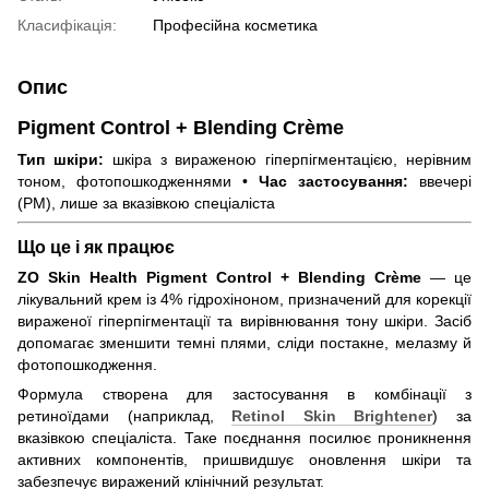
Класифікація:
Професійна косметика
Опис
Pigment Control + Blending Crème
Тип шкіри:
шкіра з вираженою гіперпігментацією, нерівним
тоном, фотопошкодженнями •
Час застосування:
ввечері
(PM), лише за вказівкою спеціаліста
Що це і як працює
ZO Skin Health Pigment Control + Blending Crème
— це
лікувальний крем із 4% гідрохіноном, призначений для корекції
вираженої гіперпігментації та вирівнювання тону шкіри. Засіб
допомагає зменшити темні плями, сліди постакне, мелазму й
фотопошкодження.
Формула створена для застосування в комбінації з
ретиноїдами (наприклад,
Retinol Skin Brightener
) за
вказівкою спеціаліста. Таке поєднання посилює проникнення
активних компонентів, пришвидшує оновлення шкіри та
забезпечує виражений клінічний результат.