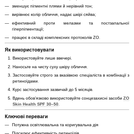
зменшує пігментні плями й нерівний тон;
вирівнює колір обличчя, надає шкірі сяйва;
ефективний проти мелазми та постзапальної
гіперпігментації;
працює в складі комплексних протоколів ZO.
Як використовувати
Використовуйте лише ввечері.
Наносьте на чисту суху шкіру обличчя.
Застосовуйте строго за вказівкою спеціаліста в комбінації з
ретиноїдами.
Курс застосування зазвичай до 5 місяців.
Вдень обов’язково використовуйте сонцезахисні засоби
ZO
Skin Health SPF 30–50
.
Ключові переваги
Потужна освітлювальна та коригувальна дія
Підсилює ефективність ретиноїдів