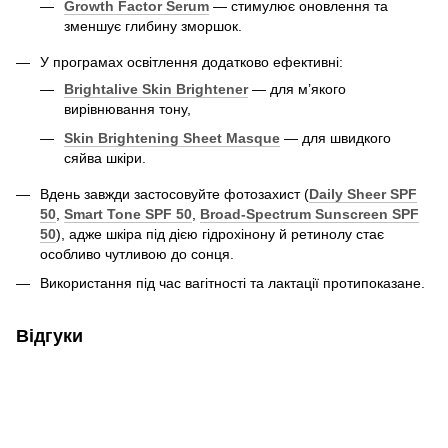
Growth Factor Serum
— стимулює оновлення та
зменшує глибину зморшок.
У програмах освітлення додатково ефективні:
Brightalive Skin Brightener
— для м’якого
вирівнювання тону,
Skin Brightening Sheet Masque
— для швидкого
сяйва шкіри.
Вдень завжди застосовуйте фотозахист (
Daily Sheer SPF
50
,
Smart Tone SPF 50
,
Broad-Spectrum Sunscreen SPF
50
), адже шкіра під дією гідрохінону й ретинолу стає
особливо чутливою до сонця.
Використання під час вагітності та лактації протипоказане.
Відгуки