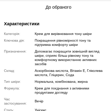
До обраного
Характеристики
Категорія:
Крем для вирівнювання тону шкіри
Ключова дія:
Покращення рівномірності тону та
підтримка комфорту шкіри
Призначення:
Допомагає покращити зовнішній вигляд
шкіри, сприяє більш рівному тону та
комфортному використанню активних
засобів
Склад:
Аскорбінова кислота, Вітамін E, Гліколева
кислота, Гліцерин, Сода
Тип шкіри:
Нормальна, комбінована, жирна
Формула:
Крем для поєднання з активними
продуктами догляду
Час
Вечір
застосування:
Стать:
Унісекс