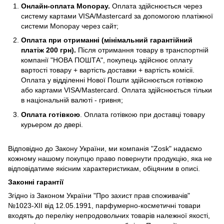
Онлайн-оплата Monopay.
Оплата здійснюється через
систему картами VISA/Mastercard за допомогою платіжної
системи Monopay через сайт;
Оплата при отриманні (мiнiмальний гарантiйний
платiж 200 грн).
Після отримання товару в транспортній
компанії "НОВА ПОШТА", покупець здійснює оплату
вартості товару + вартість доставки + вартість комicii.
Оплата у відділенні Нової Пошти здійснюється готівкою
або картами VISA/Mastercard. Оплата здійснюється тільки
в національній валюті - гривня;
Оплата готівкою
. Оплата готівкою при доставці товару
курьером до двері.
Відповідно до Закону України, ми компанія "Zosk"
надаємо
кожному нашому покупцю право повернути продукцію, яка не
відповідатиме якісним характеристикам, обіцяним в описі.
Законні гарантії
Згідно із Законом України "Про захист прав споживачів"
№1023-XII від 12.05.1991, парфумерно-косметичні товари
входять до переліку непродовольчих товарів належної якості,