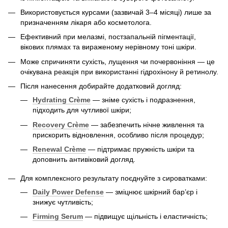
Використовується курсами (зазвичай 3–4 місяці) лише за
призначенням лікаря або косметолога.
Ефективний при мелазмі, постзапальній пігментації,
вікових плямах та вираженому нерівному тоні шкіри.
Може спричиняти сухість, лущення чи почервоніння — це
очікувана реакція при використанні гідрохінону й ретинолу.
Після нанесення добирайте додатковий догляд:
Hydrating Crème
— зніме сухість і подразнення,
підходить для чутливої шкіри;
Recovery Crème
— забезпечить нічне живлення та
прискорить відновлення, особливо після процедур;
Renewal Crème
— підтримає пружність шкіри та
доповнить антивіковий догляд.
Для комплексного результату поєднуйте з сироватками:
Daily Power Defense
— зміцнює шкірний бар’єр і
знижує чутливість;
Firming Serum
— підвищує щільність і еластичність;