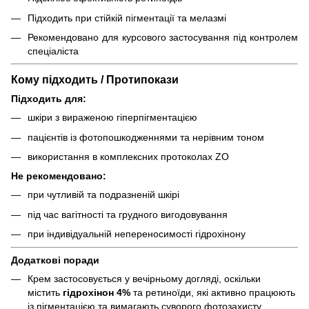
Підходить при стійкій пігментації та мелазмі
Рекомендовано для курсового застосування під контролем
спеціаліста
Кому підходить / Протипокази
Підходить для:
шкіри з вираженою гіперпігментацією
пацієнтів із фотопошкодженнями та нерівним тоном
використання в комплексних протоколах ZO
Не рекомендовано:
при чутливій та подразненій шкірі
під час вагітності та грудного вигодовування
при індивідуальній непереносимості гідрохінону
Додаткові поради
Крем застосовується у вечірньому догляді, оскільки
містить
гідрохінон 4%
та ретиноїди, які активно працюють
із пігментацією та вимагають суворого фотозахисту.