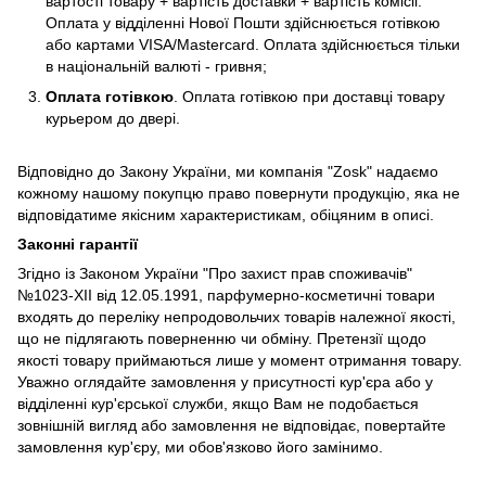
вартості товару + вартість доставки + вартість комicii.
Оплата у відділенні Нової Пошти здійснюється готівкою
або картами VISA/Mastercard. Оплата здійснюється тільки
в національній валюті - гривня;
Оплата готівкою
. Оплата готівкою при доставці товару
курьером до двері.
Відповідно до Закону України, ми компанія "Zosk"
надаємо
кожному нашому покупцю право повернути продукцію, яка не
відповідатиме якісним характеристикам, обіцяним в описі.
Законні гарантії
Згідно із Законом України "Про захист прав споживачів"
№1023-XII від 12.05.1991, парфумерно-косметичні товари
входять до переліку непродовольчих товарів належної якості,
що не підлягають поверненню чи обміну. Претензії щодо
якості товару приймаються лише у момент отримання товару.
Уважно оглядайте замовлення у присутності кур'єра або у
відділенні кур'єрської служби, якщо Вам не подобається
зовнішній вигляд або замовлення не відповідає, повертайте
замовлення кур'єру, ми обов'язково його замінимо.