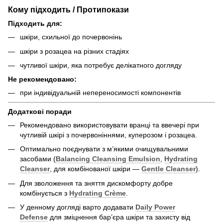
Кому підходить / Протипокази
Підходить для:
шкіри, схильної до почервонінь
шкіри з розацеа на різних стадіях
чутливої шкіри, яка потребує делікатного догляду
Не рекомендовано:
при індивідуальній непереносимості компонентів
Додаткові поради
Рекомендовано використовувати вранці та ввечері при
чутливій шкірі з почервоніннями, куперозом і розацеа.
Оптимально поєднувати з м’якими очищувальними
засобами (
Balancing Cleansing Emulsion
,
Hydrating
Cleanser
, для комбінованої шкіри —
Gentle Cleanser
).
Для зволоження та зняття дискомфорту добре
комбінується з
Hydrating Crème
.
У денному догляді варто додавати
Daily Power
Defense
для зміцнення бар’єра шкіри та захисту від