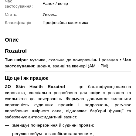
Час
Ранок / вечір
застосування:
Стать:
Унісекс
Класифікація:
Професійна косметика
Опис
Rozatrol
Тип шкіри:
чутлива, схильна до почервонінь і розацеа •
Час
застосування:
щодня, вранці та ввечері (AM + PM)
Що це і як працює
ZO Skin Health Rozatrol
— це багатофункціональна
сироватка, спеціально розроблена для шкіри з розацеа та
схильністю до почервонінь. Формула допомагає зменшити
вираженість судинних проявів і подразнень, регулює
вироблення шкірного сала, відновлює бар’єрні функції та
забезпечує антиоксидантний захист.
зменшує почервоніння й судинні прояви;
регулює себум та запобігає запаленням;