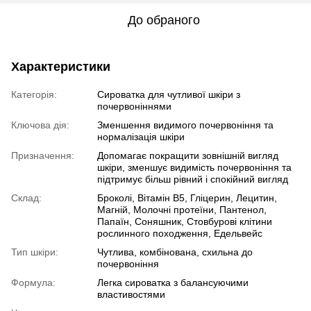
До обраного
Характеристики
Категорія:
Сироватка для чутливої шкіри з
почервоніннями
Ключова дія:
Зменшення видимого почервоніння та
нормалізація шкіри
Призначення:
Допомагає покращити зовнішній вигляд
шкіри, зменшує видимість почервоніння та
підтримує більш рівний і спокійний вигляд
Склад:
Броколі, Вітамін B5, Гліцерин, Лецитин,
Магній, Молочні протеїни, Пантенол,
Папаїн, Соняшник, Стовбурові клітини
рослинного походження, Едельвейс
Тип шкіри:
Чутлива, комбінована, схильна до
почервоніння
Формула:
Легка сироватка з балансуючими
властивостями