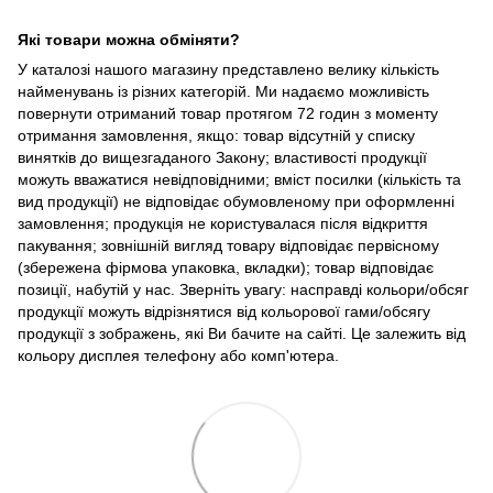
Які товари можна обміняти?
У каталозі нашого магазину представлено велику кількість
найменувань із різних категорій. Ми надаємо можливість
повернути отриманий товар протягом 72 годин з моменту
отримання замовлення, якщо: товар відсутній у списку
винятків до вищезгаданого Закону; властивості продукції
можуть вважатися невідповідними; вміст посилки (кількість та
вид продукції) не відповідає обумовленому при оформленні
замовлення; продукція не користувалася після відкриття
пакування; зовнішній вигляд товару відповідає первісному
(збережена фірмова упаковка, вкладки); товар відповідає
позиції, набутій у нас. Зверніть увагу: насправді кольори/обсяг
продукції можуть відрізнятися від кольорової гами/обсягу
продукції з зображень, які Ви бачите на сайті. Це залежить від
кольору дисплея телефону або комп'ютера.