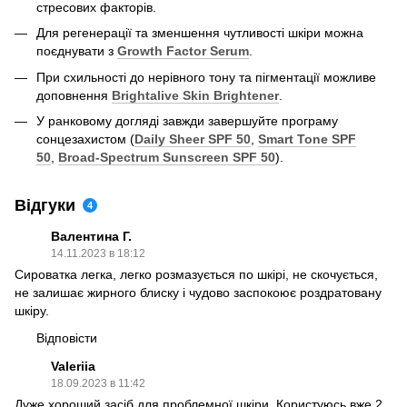
стресових факторів.
Для регенерації та зменшення чутливості шкіри можна
поєднувати з
Growth Factor Serum
.
При схильності до нерівного тону та пігментації можливе
доповнення
Brightalive Skin Brightener
.
У ранковому догляді завжди завершуйте програму
сонцезахистом (
Daily Sheer SPF 50
,
Smart Tone SPF
50
,
Broad-Spectrum Sunscreen SPF 50
).
Відгуки
4
Валентина Г.
14.11.2023 в 18:12
Сироватка легка, легко розмазується по шкірі, не скочується,
не залишає жирного блиску і чудово заспокоює роздратовану
шкіру.
Відповісти
Valeriia
18.09.2023 в 11:42
Дуже хороший засіб для проблемної шкіри. Користуюсь вже 2