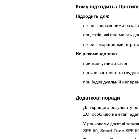
Кому підходить / Протип
Підходить для:
шкіри з вираженими ознака
пацієнтів, які вже мають д
шкіри з морщинами, втрато
Не рекомендовано:
при надчутливій шкірі
під час вагітності та грудн
при індивідуальній непере
Додаткові поради
Для кращого результату ре
ZO, особливо на етапі адап
У ранковому догляді завж
SPF 50
,
Smart Tone SPF 5