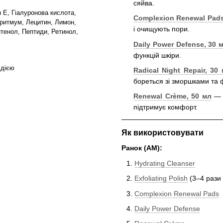
сяйва.
н E, Гіалуронова кислота,
Complexion Renewal Pads
Критмум, Лецитин, Лимон,
і очищують пори.
нтенол, Пептиди, Ретинол,
Daily Power Defense, 30 
функцій шкіри.
 дією
Radical Night Repair
, 30
бореться зі зморшками та 
Renewal Crème, 50 мл
— з
підтримує комфорт.
Як використовувати
Ранок (AM):
Hydrating Cleanser
Exfoliating Polish
(3–4 рази
Complexion Renewal Pads
Daily Power Defense