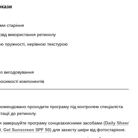
окази
ми старіння
освід використання ретинолу
ю пружності, нерівною текстурою
ого вигодовування
носимості компонентів
комендовано проходити програму під контролем спеціаліста
тації до ретинолу.
ди завершуйте програму сонцезахисними засобами (
Daily Sheer
0
,
Gel Sunscreen SPF 50
) для захисту шкіри від фотостаріння.