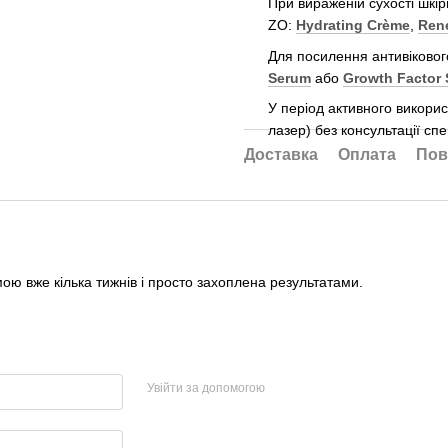
При вираженій сухості шкі
ZO:
Hydrating Crème
,
Ren
Для посилення антивіковог
Serum
або
Growth Factor
У період активного викори
лазер) без консультації спе
Доставка
Оплата
Пов
ою вже кілька тижнів і просто захоплена результатами.
Увійти за допомогою