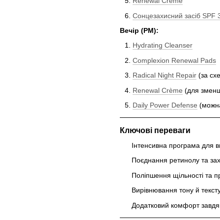
Renewal Crème
Сонцезахисний засіб SPF 
Вечір (PM):
Hydrating Cleanser
Complexion Renewal Pads
Radical Night Repair
(за сх
Renewal Crème
(для зменш
Daily Power Defense
(можна
Ключові переваги
Інтенсивна програма для в
Поєднання ретинолу та за
Поліпшення щільності та п
Вирівнювання тону й текс
Додатковий комфорт завд