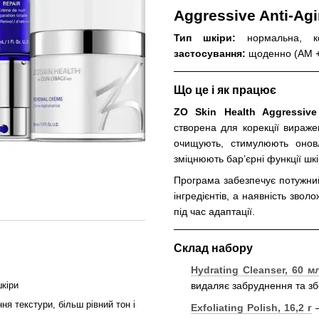
Aggressive Anti-Ag
Тип шкіри:
нормальна, ко
застосування:
щоденно (AM 
Що це і як працює
ZO Skin Health Aggressive
створена для корекції вираже
очищують, стимулюють оновл
зміцнюють бар’єрні функції шкі
Програма забезпечує потужни
інгредієнтів, а наявність зво
під час адаптації.
Склад набору
Hydrating Cleanser, 60 м
кіри
видаляє забруднення та зб
я текстури, більш рівний тон і
Exfoliating Polish, 16,2 г
—