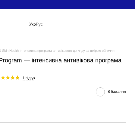
Укр
Рус
 Skin Health Інтенсивна програма антивікового догляду за шкірою обличчя
g Program — інтенсивна антивікова програма
1 відгук
В бажання