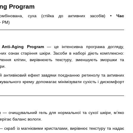
ing Program
мбінована, суха (стійка до активних засобів) •
Час
+ PM)
 Anti-Aging Program
— це інтенсивна програма догляду,
них ознак старіння шкіри. Засоби в наборі діють комплексно:
ення клітин, вирівнюють текстуру, зменшують зморшки та
ри.
й антивіковий ефект завдяки поєднанню ретинолу та активних
ложувального крему допомагає мінімізувати сухість і дискомфорт
л
— очищувальний гель для нормальної та сухої шкіри, м’яко
ерігає баланс вологи.
 скраб із магнієвими кристалами, вирівнює текстуру та надає