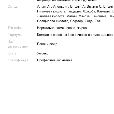
Склад:
Алантоїн, Апельсин, Вітамін A, Вітамін C, Вітамі
Гліколева кислота, Гліцерин, Жожоба, Камелія, 
Лінолева кислота, Магній, Мімоза, Сечовина, Па
Саліцилова кислота, Сафлор, Сода, Соя
Тип шкіри:
Нормальна, комбінована, жирна
Формула:
Комплекс засобів з інтенсивною оновлювальною
Час
Ранок / вечір
застосування:
Стать:
Унісекс
Класифікація:
Професійна косметика