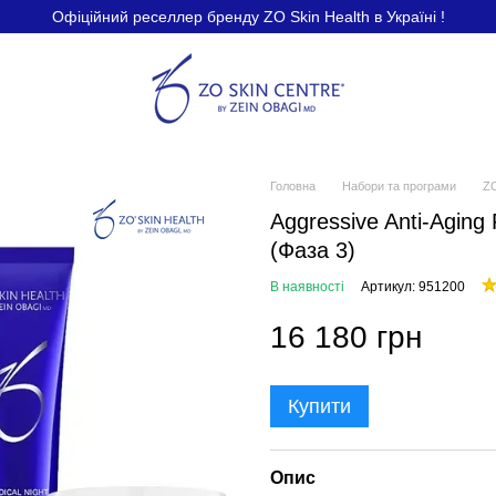
Офіційний реселлер бренду ZO Skin Health в Україні !
Головна
Набори та програми
ZO
Aggressive Anti-Agin
(Фаза 3)
В наявності
Артикул: 951200
16 180 грн
Купити
Опис