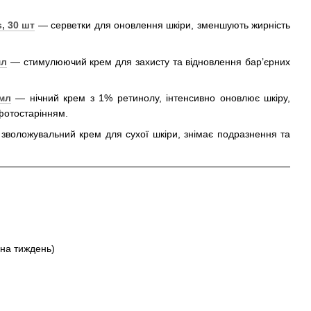
, 30 шт
— серветки для оновлення шкіри, зменшують жирність
мл
— стимулюючий крем для захисту та відновлення бар’єрних
 мл
— нічний крем з 1% ретинолу, інтенсивно оновлює шкіру,
фотостарінням.
воложувальний крем для сухої шкіри, знімає подразнення та
 на тиждень)