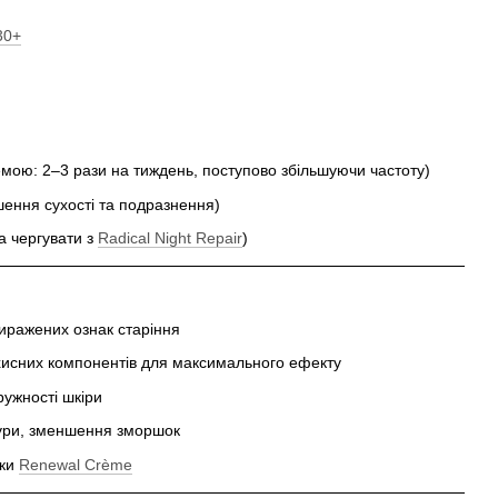
30+
емою: 2–3 рази на тиждень, поступово збільшуючи частоту)
ення сухості та подразнення)
 чергувати з
Radical Night Repair
)
иражених ознак старіння
хисних компонентів для максимального ефекту
ружності шкіри
тури, зменшення зморшок
яки
Renewal Crème