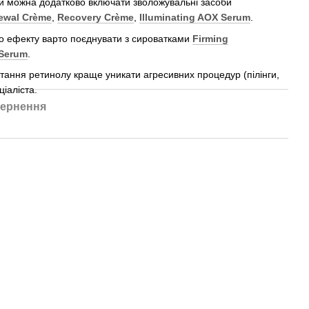
ри можна додатково включати зволожувальні засоби
ewal Crème
,
Recovery Crème
,
Illuminating AOX Serum
.
о ефекту варто поєднувати з сироватками
Firming
 Serum
.
стання ретинолу краще уникати агресивних процедур (пілінги,
ціаліста.
ернення