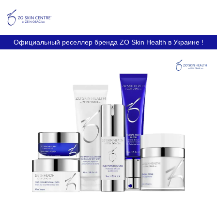
Официальный реселлер бренда ZO Skin Health в Украине !