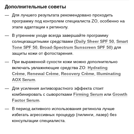
Дополнительные советы
Для лучшего результата рекомендовано проходить
программу под контролем специалиста ZO, особенно на
этапе адаптации к ретинолу.
В утреннем уходе всегда завершайте программу
солнцезащитными средствами (
Daily Sheer SPF 50
,
Smart
Tone SPF 50
,
Broad-Spectrum Sunscreen SPF 50
) для
защиты кожи от фотостарения.
При выраженной сухости кожи можно дополнительно
включать увлажняющие средства ZO:
Hydrating
Crème
,
Renewal Crème
,
Recovery Crème
,
Illuminating
AOX Serum
.
Для усиления антивозрастного эффекта стоит
комбинировать с сыворотками
Firming Serum
или
Growth
Factor Serum
.
В период активного использования ретинола лучше
избегать агрессивных процедур (пилинги, лазер) без
консультации специалиста.