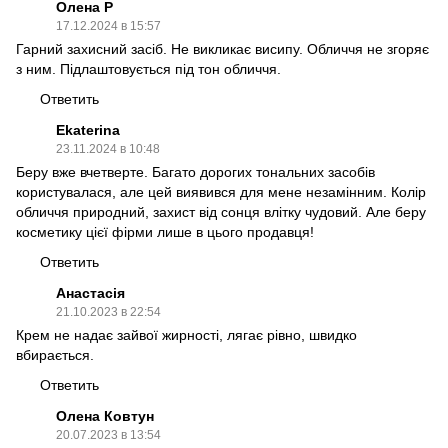
Олена Р
17.12.2024 в 15:57
Гарний захисний засіб. Не викликає висипу. Обличчя не згоряє
з ним. Підлаштовується під тон обличчя.
Ответить
Ekaterina
23.11.2024 в 10:48
Беру вже вчетверте. Багато дорогих тональних засобів
користувалася, але цей виявився для мене незамінним. Колір
обличчя природний, захист від сонця влітку чудовий. Але беру
косметику цієї фірми лише в цього продавця!
Ответить
Анастасія
21.10.2023 в 22:54
Крем не надає зайвої жирності, лягає рівно, швидко
вбирається.
Ответить
Олена Ковтун
20.07.2023 в 13:54