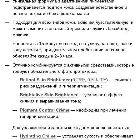
Уникальная формула з адаптивними пигментами
подстраивается под тон кожи, создавая естественное и
ровное покрытие без эффекта маски.
Подходит для всех типов кожи, включая чувствительную, и
может заменить тональный крем или служить базой под
макияж.
Наносите за 15 минут до выхода на улицу на лицо, шею и
зону декольте, при длительном пребывании на солнце
обновляйте каждые 2–3 часа.
Отлично комбинируется с активными средствами, которые
требуют обязательного фотопротектора:
Retinol Skin Brightener
(
0,25%
,
0,5%
,
1%
) — снижает
риск раздражений и гиперпигментации;
Brightalive Skin Brightener
— усиливает эффект
сияния и выравнивания тона;
Pigment Control Crème
— необходим при лечении
гиперпигментации.
Для увлажнения и защиты кожи днём хорошо сочетать с:
Hydrating Crème
— устраняет сухость и обеспечивает