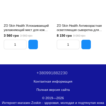
ZO Skin Health Успокаивающий
ZO Skin Health Антивозрастная
увлажняющий мист для кожи
осветляющая сыворотка для
лица, 100 мл
шеи и зоны декольте Neck
3 560 грн
8 150 грн
3 960 грн
9 060 грн
Complex, 50 мл
+380991882230
Контактная информация
Полная версия сайта
© 2019—2026
Интернет-магазин Zoskin - здоровая, молодая и подтянутая кожа