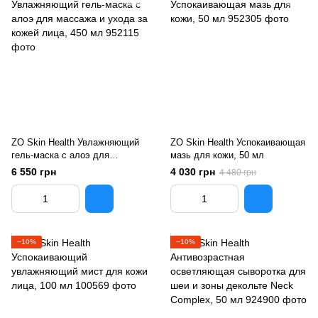
ZO Skin Health Увлажняющий
ZO Skin Health Успокаивающая
гель-маска с алоэ для
мазь для кожи, 50 мл
массажа и ухода за кожей
6 550 грн
4 030 грн
4 480 грн
лица, 450 мл
−10%
−10%