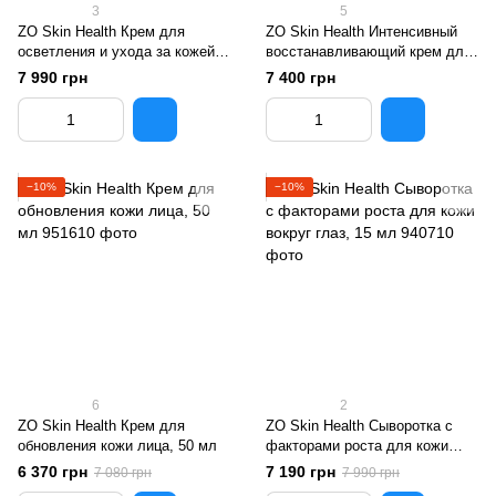
3
5
ZO Skin Health Крем для
ZO Skin Health Интенсивный
осветления и ухода за кожей
восстанавливающий крем для
вокруг глаз, 15 г
кожи лица, 50 мл
7 990 грн
7 400 грн
−10%
−10%
6
2
ZO Skin Health Крем для
ZO Skin Health Сыворотка с
обновления кожи лица, 50 мл
факторами роста для кожи
вокруг глаз, 15 мл
6 370 грн
7 190 грн
7 080 грн
7 990 грн