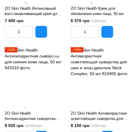
5
6
ZO Skin Health Интенсивный
ZO Skin Health Крем для
восстанавливающий крем для
обновления кожи лица, 50 мл
кожи лица, 50 мл
7 400 грн
6 370 грн
7 080 грн
−10%
−10%
3
ZO Skin Health
ZO Skin Health Антивозрастная
Антиоксидантная сыворотка
осветляющая сыворотка для
для сияния кожи лица, 50 мл
шеи и зоны декольте Neck
9 520 грн
8 150 грн
10 580 грн
9 060 грн
Complex, 50 мл