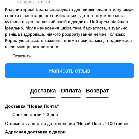
01.02.2023 в 10:10
Класний крем! Брала спробувати для вирівнювання тону шкіри
і проти пігментації, що починається, до того ж у мене мега
чутлива шкіра, не всякий засіб підходить. Цей крем підійшов
ідеально, після нанесення шкіра така бархатиста, візуально
рівніша і здоровіша, ніякого роздратування немає і близько.
Користуюся всього тиждень, плями поки на місці, подивимося
після місяця використання.
Ответить
Написать отзыв
Доставка
Оплата
Возврат
Доставка "Новая Почта"
Срок доставки 1-3 дня
Стоимость доставки до отделения "Новой Почты" 100 гривен.
Адресная доставка к двери