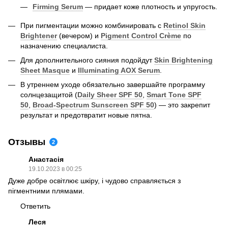
Firming Serum
— придает коже плотность и упругость.
При пигментации можно комбинировать с
Retinol Skin
Brightener
(вечером) и
Pigment Control Crème
по
назначению специалиста.
Для дополнительного сияния подойдут
Skin Brightening
Sheet Masque
и
Illuminating AOX Serum
.
В утреннем уходе обязательно завершайте программу
солнцезащитой (
Daily Sheer SPF 50
,
Smart Tone SPF
50
,
Broad-Spectrum Sunscreen SPF 50
) — это закрепит
результат и предотвратит новые пятна.
Отзывы
2
Анастасія
19.10.2023 в 00:25
Дуже добре освітлює шкіру, і чудово справляється з
пігментними плямами.
Ответить
Леся