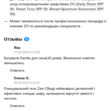
уход солнцезащитными средствами ZO (
Daily Sheer SPF
50
,
Smart Tone SPF 50
,
Broad-Spectrum Sunscreen SPF
50
).
Может применяться после профессиональных процедур в
клинике ZO по рекомендации специалиста.
Отзывы
11
Яна
27.05.2024 в 23:00
Купувала Gentle для сина(16 років). Висипання помітно
зменшились.
Ответить
Олена О.
30.03.2024 в 14:41
Очищувальний гель Zein Obagi неймовірно делікатний і
ефективно очищає шкіру, залишаючи відчуття свіжості і
чистоти.
Ответить