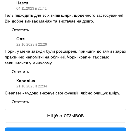
Настя
04.11.2023 в 21:41
Гель підходить для всіх типів шкіри, щоденного застосування!
Він добре змиває макіяж та вистачає на довго.
Ответить
Оля
22.10.2023 в 22:29
Пори, у мене завжди були розширені, прийшли до тями і зараз
практично непомітні на обличчі. Чорні крапки так само
залишилися у минулому.
Ответить
Кароліна
21.10.2023 в 22:34
Cleanser - чудово виконує свої функції, якісно очищує шкіру.
Ответить
Еще 5 отзывов