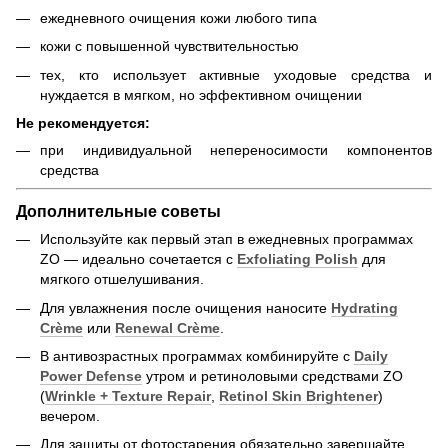
ежедневного очищения кожи любого типа
кожи с повышенной чувствительностью
тех, кто использует активные уходовые средства и
нуждается в мягком, но эффективном очищении
Не рекомендуется:
при индивидуальной непереносимости компонентов
средства
Дополнительные советы
Используйте как первый этап в ежедневных программах
ZO — идеально сочетается с
Exfoliating Polish
для
мягкого отшелушивания.
Для увлажнения после очищения наносите
Hydrating
Crème
или
Renewal Crème
.
В антивозрастных программах комбинируйте с
Daily
Power Defense
утром и ретиноловыми средствами ZO
(
Wrinkle + Texture Repair
,
Retinol Skin Brightener
)
вечером.
Для защиты от фотостарения обязательно завершайте