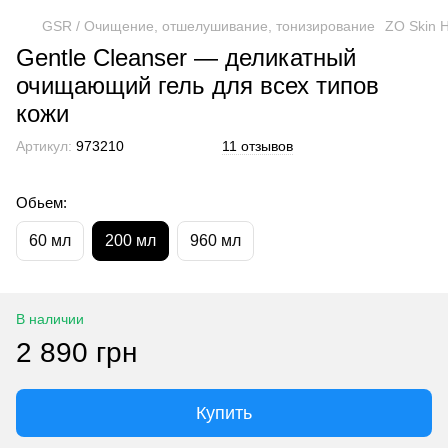
GSR / Очищение, отшелушивание, тонизирование
ZO Skin 
Gentle Cleanser — деликатный
очищающий гель для всех типов
кожи
Артикул:
973210
11 отзывов
Обьем:
60 мл
200 мл
960 мл
В наличии
2 890 грн
Купить