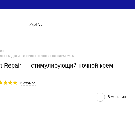
Укр
Рус
ция
инолом для интенсивного обновления кожи, 60 мл
ht Repair — стимулирующий ночной крем
3 отзыва
В желания