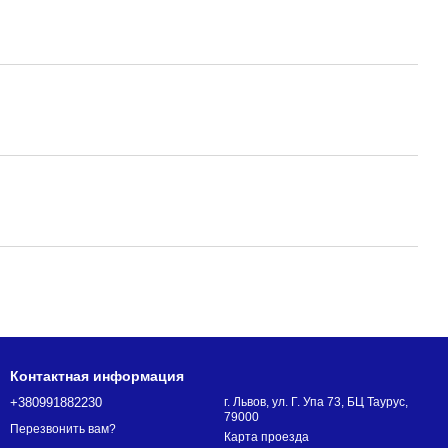
Контактная информация
+380991882230
г. Львов, ул. Г. Упа 73, БЦ Таурус,
79000
Перезвонить вам?
Карта проезда