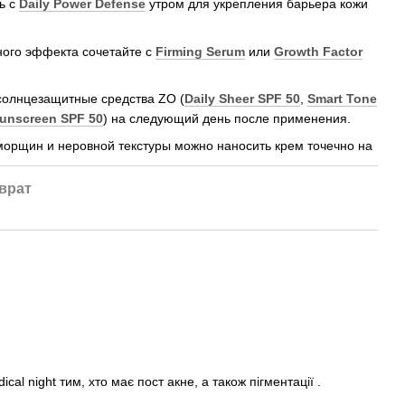
ь с
Daily Power Defense
утром для укрепления барьера кожи
ного эффекта сочетайте с
Firming Serum
или
Growth Factor
солнцезащитные средства ZO (
Daily Sheer SPF 50
,
Smart Tone
unscreen SPF 50
) на следующий день после применения.
морщин и неровной текстуры можно наносить крем точечно на
врат
 night тим, хто має пост акне, а також пігментації .