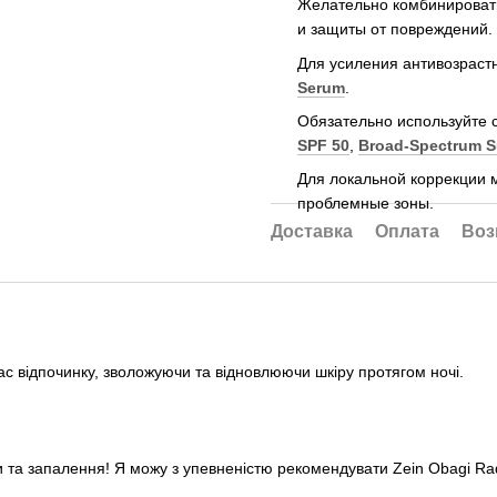
Желательно комбинироват
и защиты от повреждений.
Для усиления антивозраст
Serum
.
Обязательно используйте 
SPF 50
,
Broad-Spectrum S
Для локальной коррекции 
проблемные зоны.
Доставка
Оплата
Воз
ас відпочинку, зволожуючи та відновлюючи шкіру протягом ночі.
а запалення! Я можу з упевненістю рекомендувати Zein Obagi Radical