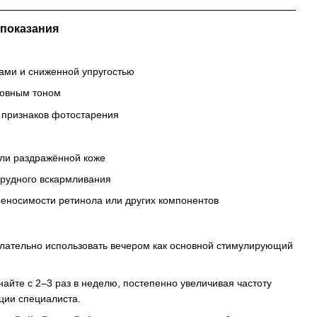
опоказания
ами и сниженной упругостью
ровным тоном
 признаков фотостарения
или раздражённой коже
грудного вскармливания
еносимости ретинола или других компонентов
ы
елательно использовать вечером как основной стимулирующий
айте с 2–3 раз в неделю, постепенно увеличивая частоту
ции специалиста.