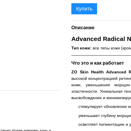
Купить
Описание
Advanced Radical N
Тип кожи:
все типы кожи (кро
Что это и как работает
ZO Skin Health Advanced R
высокой концентрацией ретин
кожи, уменьшения морщин
эластичности. Уникальная те
высвобождение и минимизиру
стимулирует обновление кл
уменьшает глубину морщин
осветляет пигментацию и у
твует более ровному тону и