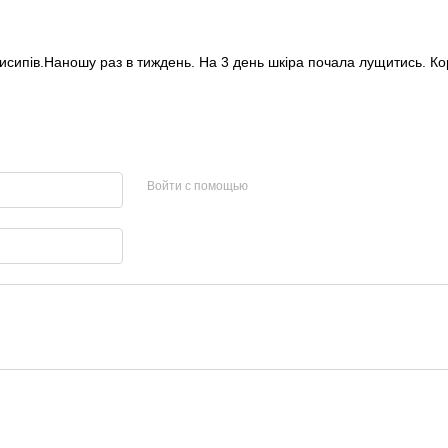
висипів.Наношу раз в тиждень. На 3 день шкіра почала лущитись. Ко
Войти с помощью