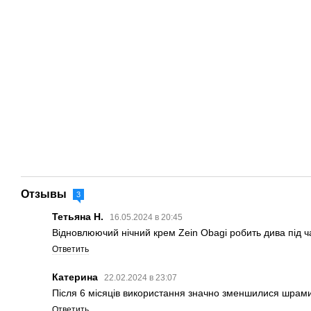
Отзывы
3
Тетьяна Н.
16.05.2024 в 20:45
Відновлюючий нічний крем Zein Obagi робить дива під ч
Ответить
Катерина
22.02.2024 в 23:07
Після 6 місяців використання значно зменшилися шрами т
Ответить