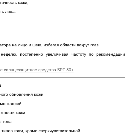
тичность кожи;
ть лица.
тора на лицо и шею, избегая области вокруг глаз.
 неделю, постепенно увеличивая частоту по рекомендации
те
солнцезащитное средство SPF 30+
.
а
ного обновления кожи
гментацией
отности кожи
е тона
 типов кожи, кроме сверхчувствительной