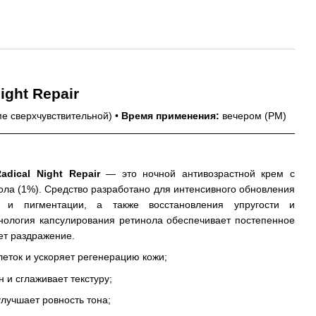
ight Repair
ме сверхчувствительной) •
Время применения:
вечером (PM)
adical Night Repair
— это ночной антивозрастной крем с
ола (1%). Средство разработано для интенсивного обновления
 и пигментации, а также восстановления упругости и
хнология капсулирования ретинола обеспечивает постепенное
ет раздражение.
еток и ускоряет регенерацию кожи;
 и сглаживает текстуру;
лучшает ровность тона;