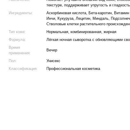
текстуре, поддерживает упругость и гладкост
Ингредиенты:
Аскорбиновая кислота, Бета-каротин, Витамин
Инчи, Кукуруза, Лецитин, Миндаль, Подсолнеч
Стволовые клетки растительного происхожден
Тип кожи:
Нормальная, комбинированная, жирная
Формула:
Лёгкая ночная сыворотка с обновляющими св
Время
Вечер
применения:
Пол:
Унисекс
Классификация:
Профессиональная косметика