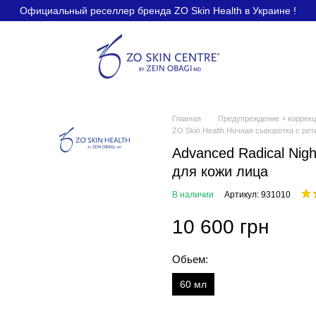
Официальный реселлер бренда ZO Skin Health в Украине !
Главная
Предупреждение + коррек
ZO Skin Health Ночная сыворотка с рет
Advanced Radical Nig
для кожи лица
В наличии
Артикул: 931010
10 600 грн
Обьем:
60 мл