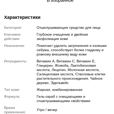
В избранное
Характеристики
Категория:
Отшелушивающее средство для лица
Ключевое
Глубокое очищение и двойная
действие:
эксфолиация кожи
Назначение:
Помогает удалить загрязнения и излишки
себума, способствует более гладкому и
ровному внешнему виду кожи
Ингредиенты:
Витамин A, Витамин C, Витамин E,
Глицерин, Жожоба, Лактобионовая
кислота, Лецитин, Молочная кислота,
Салициловая кислота, Стволовые клетки
растительного происхождения, Чайное
дерево, Эдельвейс
Тип кожи:
Жирная, комбинированная
Формула:
Гель-скраб с очищающими и
отшелушивающими свойствами
Время
Утро / вечер
применения: