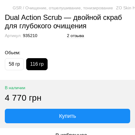
GSR / Очищение, отшелушивание, тонизирование
ZO Skin H
Dual Action Scrub — двойной скраб
для глубокого очищения
Артикул:
935210
2 отзыва
Обьем:
58 гр
116 гр
В наличии
4 770 грн
Купить