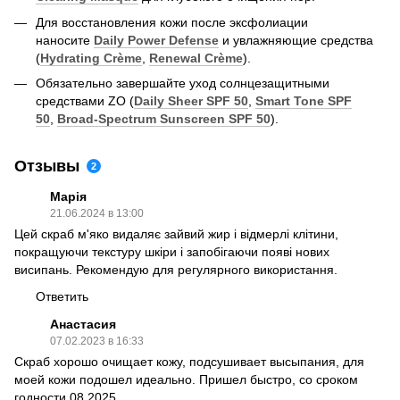
Для восстановления кожи после эксфолиации
наносите
Daily Power Defense
и увлажняющие средства
(
Hydrating Crème
,
Renewal Crème
).
Обязательно завершайте уход солнцезащитными
средствами ZO (
Daily Sheer SPF 50
,
Smart Tone SPF
50
,
Broad-Spectrum Sunscreen SPF 50
).
Отзывы
2
Марія
21.06.2024 в 13:00
Цей скраб м'яко видаляє зайвий жир і відмерлі клітини,
покращуючи текстуру шкіри і запобігаючи появі нових
висипань. Рекомендую для регулярного використання.
Ответить
Анастасия
07.02.2023 в 16:33
Скраб хорошо очищает кожу, подсушивает высыпания, для
моей кожи подошел идеально. Пришел быстро, со сроком
годности 08.2025.