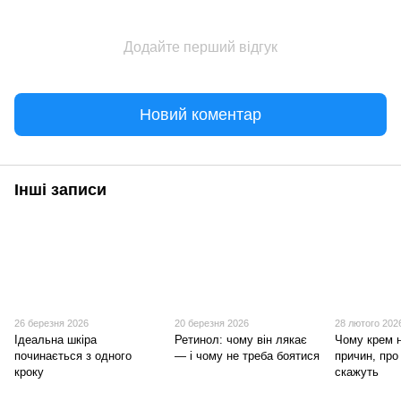
Додайте перший відгук
Новий коментар
Інші записи
26 березня 2026
20 березня 2026
28 лютого 202
Ідеальна шкіра
Ретинол: чому він лякає
Чому крем 
починається з одного
— і чому не треба боятися
причин, про
кроку
скажуть