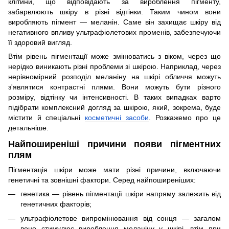
клітини, що відповідають за вироблення пігменту,
забарвлюють шкіру в різні відтінки. Таким чином вони
виробляють пігмент — меланін. Саме він захищає шкіру від
негативного впливу ультрафіолетових променів, забезпечуючи
її здоровий вигляд.
Втім рівень пігментації може змінюватись з віком, через що
нерідко виникають різні проблеми зі шкірою. Наприклад, через
нерівномірний розподіл меланіну на шкірі обличчя можуть
з'являтися контрастні плями. Вони можуть бути різного
розміру, відтінку чи інтенсивності. В таких випадках варто
підібрати комплексний догляд за шкірою, який, зокрема, буде
містити й спеціальні
косметичні засоби
. Розкажемо про це
детальніше.
Найпоширеніші причини появи пігментних
плям
Пігментація шкіри може мати різні причини, включаючи
генетичні та зовнішні фактори. Серед найпоширеніших:
генетика — рівень пігментації шкіри напряму залежить від
генетичних факторів;
ультрафіолетове випромінювання від сонця — загалом
воно стимулює вироблення меланіну у шкірі, втім при