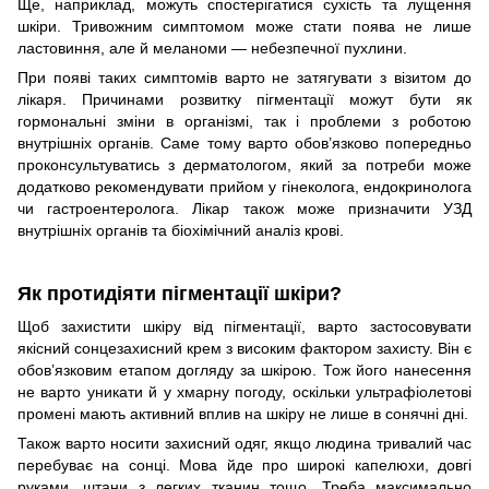
Ще, наприклад, можуть спостерігатися сухість та лущення
шкіри. Тривожним симптомом може стати поява не лише
ластовиння, але й меланоми — небезпечної пухлини.
При появі таких симптомів варто не затягувати з візитом до
лікаря. Причинами розвитку пігментації можут бути як
гормональні зміни в організмі, так і проблеми з роботою
внутрішніх органів. Саме тому варто обов’язково попередньо
проконсультуватись з дерматологом, який за потреби може
додатково рекомендувати прийом у гінеколога, ендокринолога
чи гастроентеролога. Лікар також може призначити УЗД
внутрішніх органів та біохімічний аналіз крові.
Як протидіяти пігментації шкіри?
Щоб захистити шкіру від пігментації, варто застосовувати
якісний сонцезахисний крем з високим фактором захисту. Він є
обов’язковим етапом догляду за шкірою. Тож його нанесення
не варто уникати й у хмарну погоду, оскільки ультрафіолетові
промені мають активний вплив на шкіру не лише в сонячні дні.
Також варто носити захисний одяг, якщо людина тривалий час
перебуває на сонці. Мова йде про широкі капелюхи, довгі
руками, штани з легких тканин тощо. Треба максимально