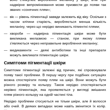
надмірне випромінювання може призвести до появи так
званих «сонячних плям»;
вік — рівень пігментації завжди залежить від віку. Оскільки з
часом клітини старіють, виробляється менша кількість
меланіну, через що нерідко виникають пігментні плями;
хвороби — надмірна пігментація шкіри може бути
викликана мелазмою — станом, при якому плями
з’являються через неправильне вироблення меланіну;
медикаменти — деякі антибіотики та інші препарати
можуть викликати пігментацію шкіри.
Симптоми пігментації шкіри
Симптоми пігментації залежні від причин, які спровокували
появу такої проблеми. В першу чергу при подібних ситуаціях
можна спостерігати появу плям на шкірі. Вони можуть бути
різного розміру та кольору. Також нерідко спостерігається
нерівно пігментація, яка проявляється у вигляді змішаних
плям різного кольору на одній частині тіла.
Нерідко проблеми стосуються не тільки шкіри, але й волосся
або очей. В деяких випадках може навіть змінитися їх колір.