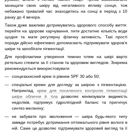
захищати свою шкіру від негативного впливу сонця, тож
небажано тривалий час знаходитись на сонці в період з 10
ранку до 4 вечора.
Також дуже важливо дотримуватись здорового способу життя:
перейти на здорове харчування, пити достатню кількість води
щодня та мати регулярну фізичну активність. Такі прості
поради дійсно ефективно допомагають підтримувати здоров’я
шкіри та запобігати пігментації.
Для профілактики утворення темних плям на шкірі варто
ретельно стежити за її станом та здоровим виглядом. Зокрема
рекомендується використовувати:
сонцезахисний крем із рівнем SPF 30 або 50;
спеціальні креми для догляду за шкірою з пігментацією.
Наприклад,
крем для посиленого контролю пігментації
шкіри обличчя й тіла
дозволяє мінімізувати видимість
недоліків, підтримує гідроліпідний баланс та пригнічує
синтез меланіну;
не забувати про зволоження — шкіра будь-якого типу
завжди потребує дотримання оптимального рівня вологи в
ній. Саме це дозволяє підтримувати здоровий вигляд та її