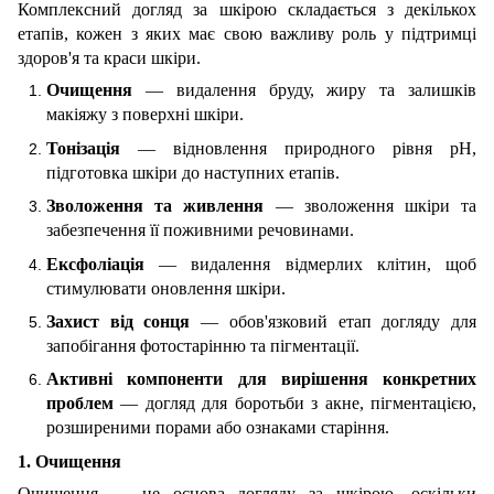
Комплексний догляд за шкірою складається з декількох
етапів, кожен з яких має свою важливу роль у підтримці
здоров'я та краси шкіри.
Очищення
— видалення бруду, жиру та залишків
макіяжу з поверхні шкіри.
Тонізація
— відновлення природного рівня pH,
підготовка шкіри до наступних етапів.
Зволоження та живлення
— зволоження шкіри та
забезпечення її поживними речовинами.
Ексфоліація
— видалення відмерлих клітин, щоб
стимулювати оновлення шкіри.
Захист від сонця
— обов'язковий етап догляду для
запобігання фотостарінню та пігментації.
Активні компоненти для вирішення конкретних
проблем
— догляд для боротьби з акне, пігментацією,
розширеними порами або ознаками старіння.
1. Очищення
Очищення — це основа догляду за шкірою, оскільки