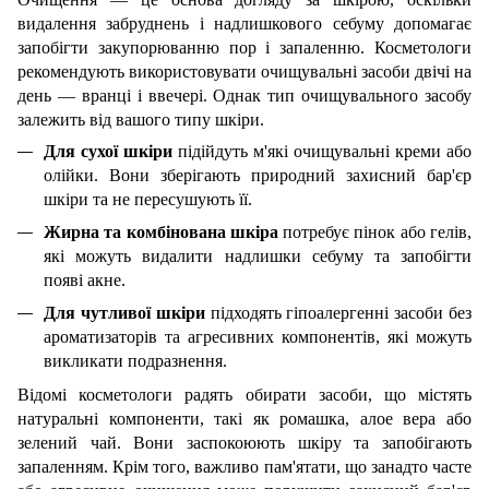
видалення забруднень і надлишкового себуму допомагає
запобігти закупорюванню пор і запаленню. Косметологи
рекомендують використовувати очищувальні засоби двічі на
день — вранці і ввечері. Однак тип очищувального засобу
залежить від вашого типу шкіри.
Для сухої шкіри
підійдуть м'які очищувальні креми або
олійки. Вони зберігають природний захисний бар'єр
шкіри та не пересушують її.
Жирна та комбінована шкіра
потребує пінок або гелів,
які можуть видалити надлишки себуму та запобігти
появі акне.
Для чутливої шкіри
підходять гіпоалергенні засоби без
ароматизаторів та агресивних компонентів, які можуть
викликати подразнення.
Відомі косметологи радять обирати засоби, що містять
натуральні компоненти, такі як ромашка, алое вера або
зелений чай. Вони заспокоюють шкіру та запобігають
запаленням. Крім того, важливо пам'ятати, що занадто часте