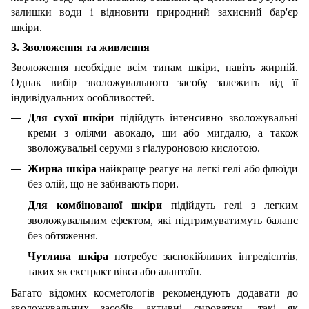
залишки води і відновити природний захисний бар'єр
шкіри.
3. Зволоження та живлення
Зволоження необхідне всім типам шкіри, навіть жирній.
Однак вибір зволожувального засобу залежить від її
індивідуальних особливостей.
Для сухої шкіри
підійдуть інтенсивно зволожувальні
креми з оліями авокадо, ши або мигдалю, а також
зволожувальні серуми з гіалуроновою кислотою.
Жирна шкіра
найкраще реагує на легкі гелі або флюїди
без олій, що не забивають пори.
Для комбінованої шкіри
підійдуть гелі з легким
зволожувальним ефектом, які підтримуватимуть баланс
без обтяження.
Чутлива шкіра
потребує заспокійливих інгредієнтів,
таких як екстракт вівса або алантоїн.
Багато відомих косметологів рекомендують додавати до
зволожувальних засобів активні сироватки, такі як