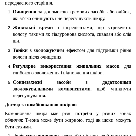
передчасного старіння.
Очищення
за допомогою кремових засобів або олійок,
які м’яко очищують і не пересушують шкіру.
Живильні креми
з інгредієнтами, що утримують
вологу, такими як гіалуронова кислота, сквалан або олія
ши.
Тоніки з зволожуючим ефектом
для підтримки рівня
вологи після очищення.
Регулярне використання живильних масок
для
глибокого зволоження і відновлення шкіри.
Сонцезахисні засоби з додатковими
зволожувальними компонентами
, щоб уникнути
пересушування.
Догляд за комбінованою шкірою
Комбінована шкіра має різні потреби у різних зонах
обличчя: Т-зона може бути жирною, тоді як щоки можуть
бути сухими.
Делікатне очищення
гелем або пінкою, щоб уникнути