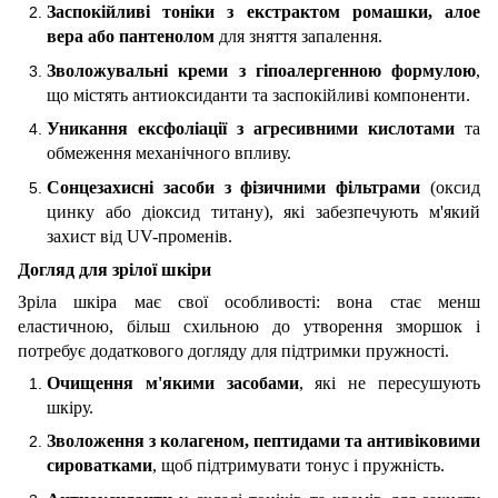
Заспокійливі тоніки з екстрактом ромашки, алое
вера або пантенолом
для зняття запалення.
Зволожувальні креми з гіпоалергенною формулою
,
що містять антиоксиданти та заспокійливі компоненти.
Уникання ексфоліації з агресивними кислотами
та
обмеження механічного впливу.
Сонцезахисні засоби з фізичними фільтрами
(оксид
цинку або діоксид титану), які забезпечують м'який
захист від UV-променів.
Догляд для зрілої шкіри
Зріла шкіра має свої особливості: вона стає менш
еластичною, більш схильною до утворення зморшок і
потребує додаткового догляду для підтримки пружності.
Очищення м'якими засобами
, які не пересушують
шкіру.
Зволоження з колагеном, пептидами та антивіковими
сироватками
, щоб підтримувати тонус і пружність.