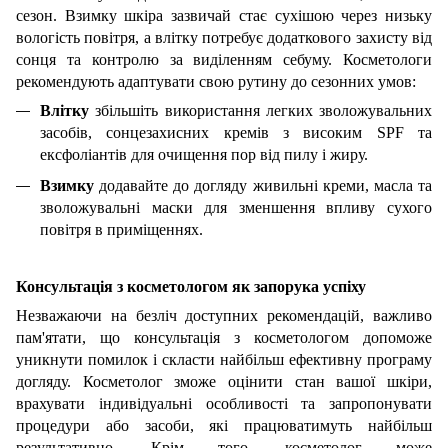
сезон. Взимку шкіра зазвичай стає сухішою через низьку
вологість повітря, а влітку потребує додаткового захисту від
сонця та контролю за виділенням себуму. Косметологи
рекомендують адаптувати свою рутину до сезонних умов:
Влітку
збільшіть використання легких зволожувальних
засобів, сонцезахисних кремів з високим SPF та
ексфоліантів для очищення пор від пилу і жиру.
Взимку
додавайте до догляду живильні креми, масла та
зволожувальні маски для зменшення впливу сухого
повітря в приміщеннях.
Консультація з косметологом як запорука успіху
Незважаючи на безліч доступних рекомендацій, важливо
пам'ятати, що консультація з косметологом допоможе
уникнути помилок і скласти найбільш ефективну програму
догляду. Косметолог зможе оцінити стан вашої шкіри,
врахувати індивідуальні особливості та запропонувати
процедури або засоби, які працюватимуть найбільш
результативно. Крім того, косметолог може