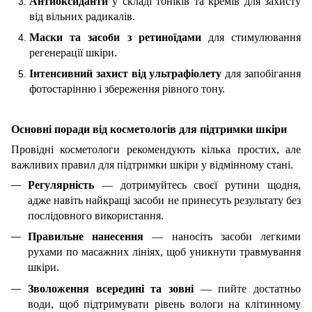
Антиоксиданти
у складі тоніків та кремів для захисту
від вільних радикалів.
Маски та засоби з ретиноїдами
для стимулювання
регенерації шкіри.
Інтенсивний захист від ультрафіолету
для запобігання
фотостарінню і збереження рівного тону.
Основні поради від косметологів для підтримки шкіри
Провідні косметологи рекомендують кілька простих, але
важливих правил для підтримки шкіри у відмінному стані.
Регулярність
— дотримуйтесь своєї рутини щодня,
адже навіть найкращі засоби не принесуть результату без
послідовного використання.
Правильне нанесення
— наносіть засоби легкими
рухами по масажних лініях, щоб уникнути травмування
шкіри.
Зволоження всередині та зовні
— пийте достатньо
води, щоб підтримувати рівень вологи на клітинному