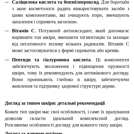
Саліцилова кислота та бензоїлпероксид
. Для боротьби
з акне косметологи радять використовувати засоби з
цими компонентами, які очищують пори, зменшують
запалення і сприяють загоєнню.
Вітамін С
. Потужний антиоксидант, який допомагає
вирівняти тон шкіри, зменшити пігментацію та захищає
від негативного впливу вільних радикалів. Вітамін С
може застосовуватися у формі сироваток або кремів.
Пептиди та гіалуронова кислота
. Ці компоненти
забезпечують зволоження і підвищення пружності
шкіри, тому їх рекомендують для антивікового догляду.
Вони проникають глибоко в шкіру, забезпечуючи
живлення та підтримку здорової структури дерми.
Догляд за типом шкіри: детальні рекомендації
Кожен тип шкіри має свої особливості, і саме їх врахування
дозволяє скласти ідеальний комплексний догляд.
Розглянемо особливості догляду для кожного типу шкіри.
Догляд за жирною шкірою