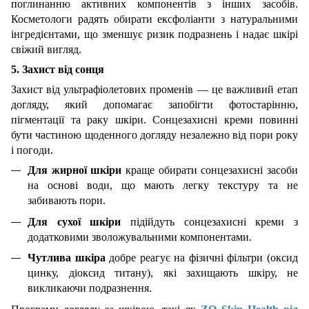
поглинанню активних компонентів з інших засобів.
Косметологи радять обирати ексфоліанти з натуральними
інгредієнтами, що зменшує ризик подразнень і надає шкірі
свіжий вигляд.
5. Захист від сонця
Захист від ультрафіолетових променів — це важливий етап
догляду, який допомагає запобігти фотостарінню,
пігментації та раку шкіри. Сонцезахисні креми повинні
бути частиною щоденного догляду незалежно від пори року
і погоди.
Для жирної шкіри
краще обирати сонцезахисні засоби
на основі води, що мають легку текстуру та не
забивають пори.
Для сухої шкіри
підійдуть сонцезахисні креми з
додатковими зволожувальними компонентами.
Чутлива шкіра
добре реагує на фізичні фільтри (оксид
цинку, діоксид титану), які захищають шкіру, не
викликаючи подразнення.