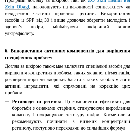
Програми догляду за шкірою, такі як
ZO Skin Health від
Zein Obagi
, наголошують на важливості сонцезахисту як
невід'ємної частини щоденної рутини. Використання
засобів із SPF від 30 і вище дозволяє зберегти молодість і
здоров’я шкіри, мінімізуючи шкідливий вплив
ультрафіолету.
6. Використання активних компонентів для вирішення
специфічних проблем
Догляд за шкірою також має включати спеціальні засоби для
вирішення конкретних проблем, таких як акне, пігментація,
розширені пори чи зморшки. Багато з таких засобів містять
активні інгредієнти, які спрямовані на корекцію цих
проблем.
Ретиноїди та ретинол
. Ці компоненти ефективні для
боротьби з ознаками старіння, стимулюючи вироблення
колагену і покращуючи текстуру шкіри. Косметологи
рекомендують починати з низьких концентрацій
ретинолу, поступово переходячи до сильніших формул.