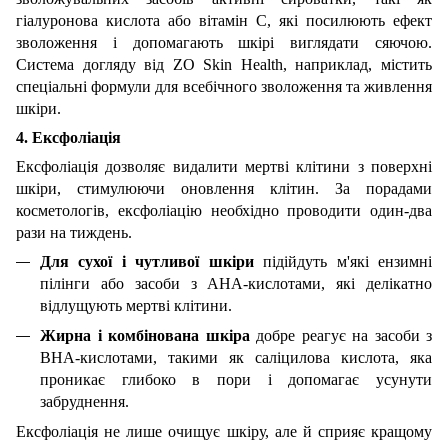
гіалуронова кислота або вітамін С, які посилюють ефект
зволоження і допомагають шкірі виглядати сяючою.
Система догляду від ZO Skin Health, наприклад, містить
спеціальні формули для всебічного зволоження та живлення
шкіри.
4. Ексфоліація
Ексфоліація дозволяє видалити мертві клітини з поверхні
шкіри, стимулюючи оновлення клітин. За порадами
косметологів, ексфоліацію необхідно проводити один-два
рази на тиждень.
Для сухої і чутливої шкіри
підійдуть м'які ензимні
пілінги або засоби з AHA-кислотами, які делікатно
відлущують мертві клітини.
Жирна і комбінована шкіра
добре реагує на засоби з
BHA-кислотами, такими як саліцилова кислота, яка
проникає глибоко в пори і допомагає усунути
забруднення.
Ексфоліація не лише очищує шкіру, але й сприяє кращому