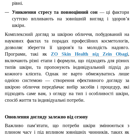
рівні.
Уникнення стресу та повноцінний сон
— ці фактори
суттєво впливають на зовнішній вигляд і здоров’я
шкіри.
Комплексний догляд за шкірою обличчя, побудований на
наукових фактах та порадах професійних косметологів,
дозволяє зберегти її здоров'я та молодість надовго.
Програми, такі як
ZO Skin Health від Zein Obagi
,
включають різні етапи і формули, що підходять для різних
типів шкіри, та пропонують індивідуальний підхід до
кожного клієнта. Однак не варто обмежуватись лише
однією системою — створення ефективного догляду за
шкірою обличчя передбачає вибір засобів і процедур, які
підходять саме вам, з огляду на тип і особливості шкіри,
спосіб життя та індивідуальні потреби.
Оновлення догляду залежно від сезону
Важливо пам’ятати, що потреби шкіри змінюються з
плином часу і під впливом зовнішніх чинників, таких як