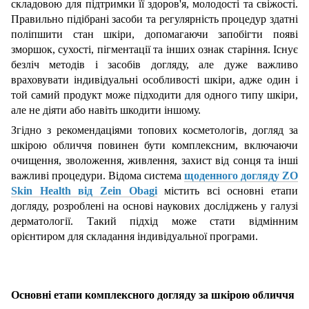
складовою для підтримки її здоров'я, молодості та свіжості.
Правильно підібрані засоби та регулярність процедур здатні
поліпшити стан шкіри, допомагаючи запобігти появі
зморшок, сухості, пігментації та інших ознак старіння. Існує
безліч методів і засобів догляду, але дуже важливо
враховувати індивідуальні особливості шкіри, адже один і
той самий продукт може підходити для одного типу шкіри,
але не діяти або навіть шкодити іншому.
Згідно з рекомендаціями топових косметологів, догляд за
шкірою обличчя повинен бути комплексним, включаючи
очищення, зволоження, живлення, захист від сонця та інші
важливі процедури. Відома система
щоденного догляду ZO
Skin Health від Zein Obagi
містить всі основні етапи
догляду, розроблені на основі наукових досліджень у галузі
дерматології. Такий підхід може стати відмінним
орієнтиром для складання індивідуальної програми.
Основні етапи комплексного догляду за шкірою обличчя