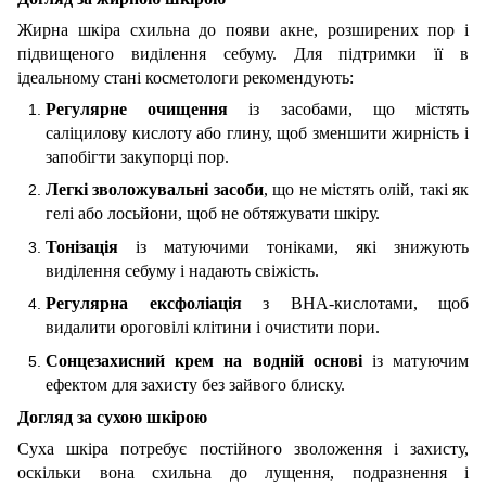
Жирна шкіра схильна до появи акне, розширених пор і
підвищеного виділення себуму. Для підтримки її в
ідеальному стані косметологи рекомендують:
Регулярне очищення
із засобами, що містять
саліцилову кислоту або глину, щоб зменшити жирність і
запобігти закупорці пор.
Легкі зволожувальні засоби
, що не містять олій, такі як
гелі або лосьйони, щоб не обтяжувати шкіру.
Тонізація
із матуючими тоніками, які знижують
виділення себуму і надають свіжість.
Регулярна ексфоліація
з BHA-кислотами, щоб
видалити ороговілі клітини і очистити пори.
Сонцезахисний крем на водній основі
із матуючим
ефектом для захисту без зайвого блиску.
Догляд за сухою шкірою
Суха шкіра потребує постійного зволоження і захисту,
оскільки вона схильна до лущення, подразнення і