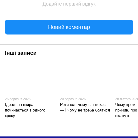
Додайте перший відгук
Новий коментар
Інші записи
26 березня 2026
20 березня 2026
28 лютого 202
Ідеальна шкіра
Ретинол: чому він лякає
Чому крем 
починається з одного
— і чому не треба боятися
причин, про
кроку
скажуть