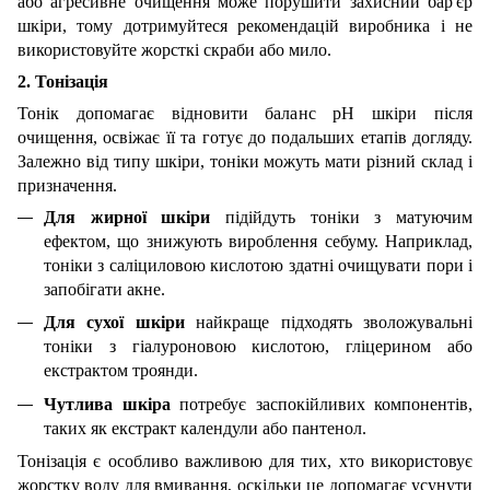
або агресивне очищення може порушити захисний бар'єр
шкіри, тому дотримуйтеся рекомендацій виробника і не
використовуйте жорсткі скраби або мило.
2. Тонізація
Тонік допомагає відновити баланс pH шкіри після
очищення, освіжає її та готує до подальших етапів догляду.
Залежно від типу шкіри, тоніки можуть мати різний склад і
призначення.
Для жирної шкіри
підійдуть тоніки з матуючим
ефектом, що знижують вироблення себуму. Наприклад,
тоніки з саліциловою кислотою здатні очищувати пори і
запобігати акне.
Для сухої шкіри
найкраще підходять зволожувальні
тоніки з гіалуроновою кислотою, гліцерином або
екстрактом троянди.
Чутлива шкіра
потребує заспокійливих компонентів,
таких як екстракт календули або пантенол.
Тонізація є особливо важливою для тих, хто використовує
жорстку воду для вмивання, оскільки це допомагає усунути