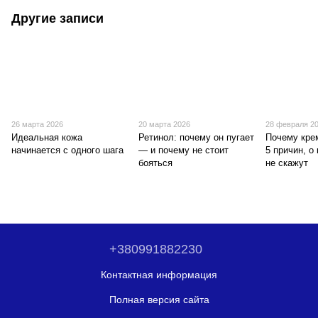
Другие записи
26 марта 2026
20 марта 2026
28 февраля 2
Идеальная кожа
Ретинол: почему он пугает
Почему кре
начинается с одного шага
— и почему не стоит
5 причин, о
бояться
не скажут
+380991882230
Контактная информация
Полная версия сайта