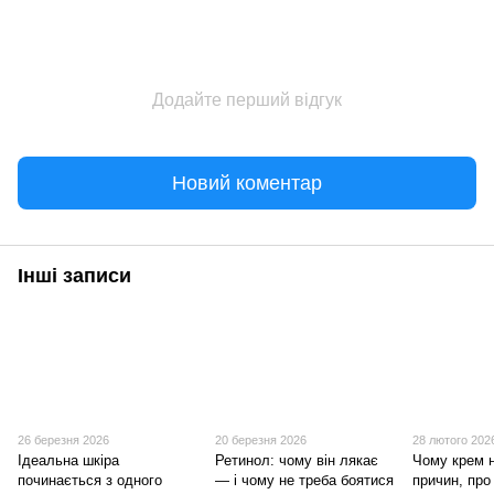
Додайте перший відгук
Новий коментар
Інші записи
26 березня 2026
20 березня 2026
28 лютого 202
Ідеальна шкіра
Ретинол: чому він лякає
Чому крем 
починається з одного
— і чому не треба боятися
причин, про