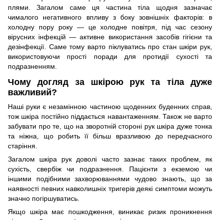
плями. Загалом саме ця частина тіла щодня зазначає
чималого негативного впливу з боку зовнішніх факторів: в
холодну пору року — це холодне повітря, під час сезону
вірусних інфекцій — активне використання засобів гігієни та
дезінфекції. Саме тому варто піклуватись про стан шкіри рук,
використовуючи прості поради для протидії сухості та
подразненням.
Чому догляд за шкірою рук та тіла дуже
важливий?
Наші руки є незамінною частиною щоденних буденних справ,
тож шкіра постійно піддається навантаженням. Також не варто
забувати про те, що на зворотній стороні рук шкіра дуже тонка
та ніжна, що робить її більш вразливою до передчасного
старіння.
Загалом шкіра рук доволі часто зазнає таких проблем, як
сухість, свербіж чи подразнення. Пацієнти з екземою чи
іншими подібними захворюваннями чудово знають, що за
наявності певних навколишніх тригерів деякі симптоми можуть
значно погіршуватись.
Якщо шкіра має пошкодження, виникає ризик проникнення