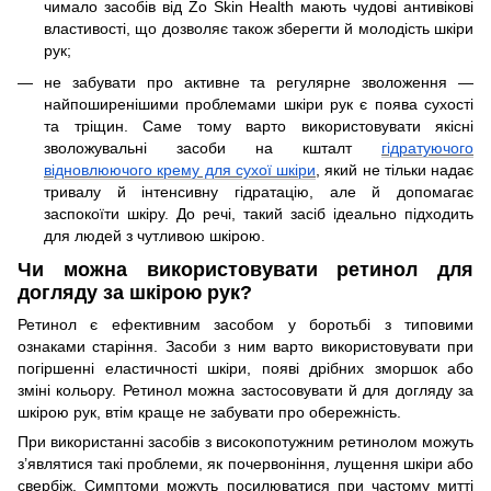
чимало засобів від Zo Skin Health мають чудові антивікові
властивості, що дозволяє також зберегти й молодість шкіри
рук;
не забувати про активне та регулярне зволоження —
найпоширенішими проблемами шкіри рук є поява сухості
та тріщин. Саме тому варто використовувати якісні
зволожувальні засоби на кшталт
гідратуючого
відновлюючого крему для сухої шкіри
, який не тільки надає
тривалу й інтенсивну гідратацію, але й допомагає
заспокоїти шкіру. До речі, такий засіб ідеально підходить
для людей з чутливою шкірою.
Чи можна використовувати ретинол для
догляду за шкірою рук?
Ретинол є ефективним засобом у боротьбі з типовими
ознаками старіння. Засоби з ним варто використовувати при
погіршенні еластичності шкіри, появі дрібних зморшок або
зміні кольору. Ретинол можна застосовувати й для догляду за
шкірою рук, втім краще не забувати про обережність.
При використанні засобів з високопотужним ретинолом можуть
з’являтися такі проблеми, як почервоніння, лущення шкіри або
свербіж. Симптоми можуть посилюватися при частому митті