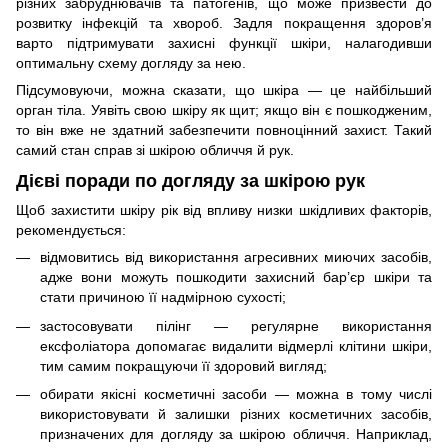
різних забруднювачів та патогенів, що може призвести до
розвитку інфекцій та хвороб. Задля покращення здоров’я
варто підтримувати захисні функції шкіри, налагодивши
оптимальну схему догляду за нею.
Підсумовуючи, можна сказати, що шкіра — це найбільший
орган тіла. Уявіть свою шкіру як щит; якщо він є пошкодженим,
то він вже не здатний забезпечити повноцінний захист. Такий
самий стан справ зі шкірою обличчя й рук.
Дієві поради по догляду за шкірою рук
Щоб захистити шкіру рік від впливу низки шкідливих факторів,
рекомендується:
відмовитись від використання агресивних миючих засобів,
адже вони можуть пошкодити захисний бар’єр шкіри та
стати причиною її надмірною сухості;
застосовувати пілінг — регулярне використання
ексфоліатора допомагає видалити відмерлі клітини шкіри,
тим самим покращуючи її здоровий вигляд;
обирати якісні косметичні засоби — можна в тому числі
використовувати й залишки різних косметичних засобів,
призначених для догляду за шкірою обличчя. Наприклад,