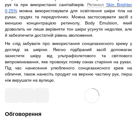
рук та при використанні санітайзерів.
Ретинол
Skin Brighter
0,25%
можна використовувати для освітлення шкіри тіла на
руках, грудях та передпліччях. Можна застосовувати засіб з
меншою концентрацією ретинолу, Body Emulsion, який
дозволить не лише вирівняти тон шкіри усунути недоліки, але
й забезпечити достатній рівень зволоження.
Не слід забувати про використання сонцезахисного крему у
догляді за шкірою. Якісно підібраний засіб допомагає
захистити шкіру від ультрафіолетового та світлового
випромінювання, яке провокує появу ознак старіння на руках.
Під час нанесення улюбленого сонцезахисного крем на
обличчя, також нанесіть продукт на верхню частину рук, перш
ніж вирушати на вулицю.
Обговорення