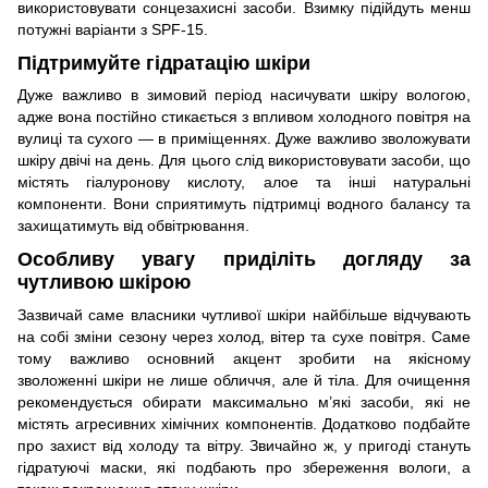
використовувати сонцезахисні засоби. Взимку підійдуть менш
потужні варіанти з SPF-15.
Підтримуйте гідратацію шкіри
Дуже важливо в зимовий період насичувати шкіру вологою,
адже вона постійно стикається з впливом холодного повітря на
вулиці та сухого — в приміщеннях. Дуже важливо зволожувати
шкіру двічі на день. Для цього слід використовувати засоби, що
містять гіалуронову кислоту, алое та інші натуральні
компоненти. Вони сприятимуть підтримці водного балансу та
захищатимуть від обвітрювання.
Особливу увагу приділіть догляду за
чутливою шкірою
Зазвичай саме власники чутливої шкіри найбільше відчувають
на собі зміни сезону через холод, вітер та сухе повітря. Саме
тому важливо основний акцент зробити на якісному
зволоженні шкіри не лише обличчя, але й тіла. Для очищення
рекомендується обирати максимально м’які засоби, які не
містять агресивних хімічних компонентів. Додатково подбайте
про захист від холоду та вітру. Звичайно ж, у пригоді стануть
гідратуючі маски, які подбають про збереження вологи, а