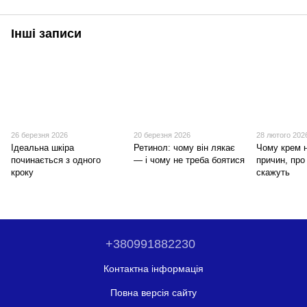
Інші записи
26 березня 2026
20 березня 2026
28 лютого 202
Ідеальна шкіра
Ретинол: чому він лякає
Чому крем 
починається з одного
— і чому не треба боятися
причин, про
кроку
скажуть
+380991882230
Контактна інформація
Повна версія сайту