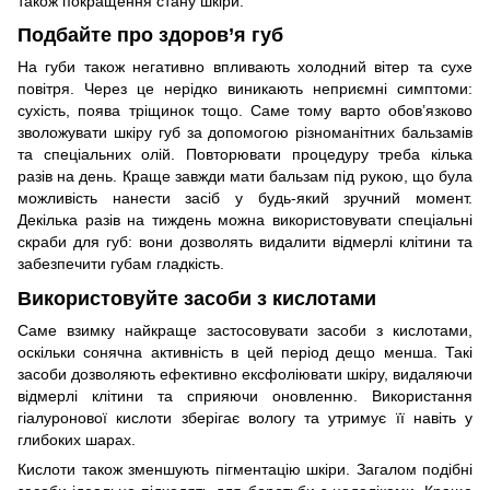
також покращення стану шкіри.
Подбайте про здоров’я губ
На губи також негативно впливають холодний вітер та сухе
повітря. Через це нерідко виникають неприємні симптоми:
сухість, поява тріщинок тощо. Саме тому варто обов’язково
зволожувати шкіру губ за допомогою різноманітних бальзамів
та спеціальних олій. Повторювати процедуру треба кілька
разів на день. Краще завжди мати бальзам під рукою, що була
можливість нанести засіб у будь-який зручний момент.
Декілька разів на тиждень можна використовувати спеціальні
скраби для губ: вони дозволять видалити відмерлі клітини та
забезпечити губам гладкість.
Використовуйте засоби з кислотами
Саме взимку найкраще застосовувати засоби з кислотами,
оскільки сонячна активність в цей період дещо менша. Такі
засоби дозволяють ефективно ексфоліювати шкіру, видаляючи
відмерлі клітини та сприяючи оновленню. Використання
гіалуронової кислоти зберігає вологу та утримує її навіть у
глибоких шарах.
Кислоти також зменшують пігментацію шкіри. Загалом подібні