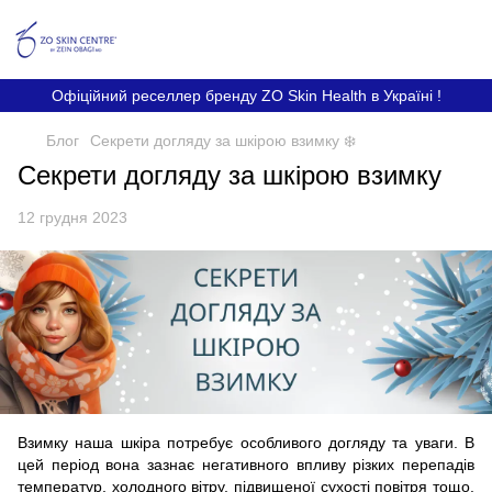
Офіційний реселлер бренду ZO Skin Health в Україні !
Блог
Секрети догляду за шкірою взимку ❄️
Секрети догляду за шкірою взимку
12 грудня 2023
Взимку наша шкіра потребує особливого догляду та уваги. В
цей період вона зазнає негативного впливу різких перепадів
температур, холодного вітру, підвищеної сухості повітря тощо.