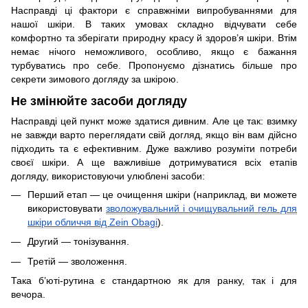
Насправді ці фактори є справжніми випробуваннями для
нашої шкіри. В таких умовах складно відчувати себе
комфортно та зберігати природну красу й здоров’я шкіри. Втім
немає нічого неможливого, особливо, якщо є бажання
турбуватись про себе. Пропонуємо дізнатись більше про
секрети зимового догляду за шкірою.
Не змінюйте засоби догляду
Насправді цей пункт може здатися дивним. Але це так: взимку
не завжди варто переглядати свій догляд, якщо він вам дійсно
підходить та є ефективним. Дуже важливо розуміти потреби
своєї шкіри. А ще важливіше дотримуватися всіх етапів
догляду, використовуючи улюблені засоби:
Перший етап — це очищення шкіри (наприклад, ви можете
використовувати
зволожувальний і очищувальний гель для
шкіри обличчя від Zein Obagi
).
Другий — тонізування.
Третій — зволоження.
Така б’юті-рутина є стандартною як для ранку, так і для
вечора.