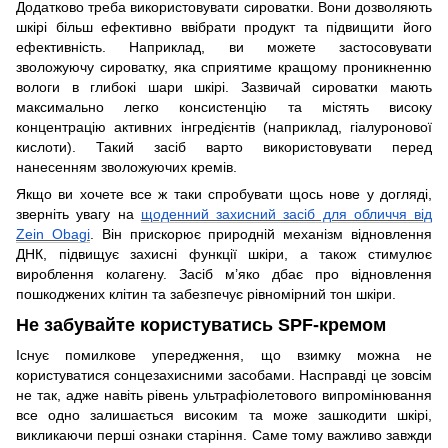
Додатково треба використовувати сироватки. Вони дозволяють
шкірі більш ефективно ввібрати продукт та підвищити його
ефективність. Наприклад, ви можете застосовувати
зволожуючу сироватку, яка сприятиме кращому проникненню
вологи в глибокі шари шкірі. Зазвичай сироватки мають
максимально легко консистенцію та містять високу
концентрацію активних інгредієнтів (наприклад, гіалуронової
кислоти). Такий засіб варто використовувати перед
нанесенням зволожуючих кремів.
Якщо ви хочете все ж таки спробувати щось нове у догляді,
зверніть увагу на
щоденний захисний засіб для обличчя від
Zein Obagi
. Він прискорює природній механізм відновлення
ДНК, підвищує захисні функції шкіри, а також стимулює
вироблення колагену. Засіб м’яко дбає про відновлення
пошкоджених клітин та забезпечує рівномірний тон шкіри.
Не забувайте користуватись SPF-кремом
Існує помилкове упередження, що взимку можна не
користуватися сонцезахисними засобами. Насправді це зовсім
не так, адже навіть рівень ультрафіолетового випромінювання
все одно залишається високим та може зашкодити шкірі,
викликаючи перші ознаки старіння. Саме тому важливо завжди